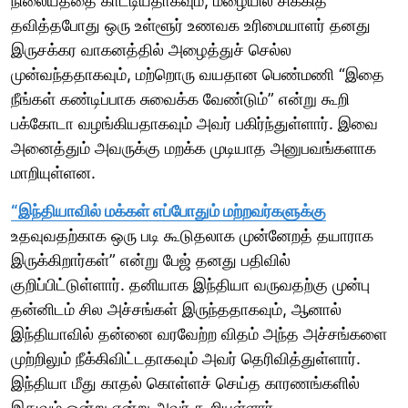
நிலையத்தை காட்டியதாகவும், மழையில் சிக்கித்
தவித்தபோது ஒரு உள்ளூர் உணவக உரிமையாளர் தனது
இருசக்கர வாகனத்தில் அழைத்துச் செல்ல
முன்வந்ததாகவும், மற்றொரு வயதான பெண்மணி “இதை
நீங்கள் கண்டிப்பாக சுவைக்க வேண்டும்” என்று கூறி
பக்கோடா வழங்கியதாகவும் அவர் பகிர்ந்துள்ளார். இவை
அனைத்தும் அவருக்கு மறக்க முடியாத அனுபவங்களாக
மாறியுள்ளன.
“இந்தியாவில் மக்கள் எப்போதும் மற்றவர்களுக்கு
உதவுவதற்காக ஒரு படி கூடுதலாக முன்னேறத் தயாராக
இருக்கிறார்கள்” என்று பேஜ் தனது பதிவில்
குறிப்பிட்டுள்ளார். தனியாக இந்தியா வருவதற்கு முன்பு
தன்னிடம் சில அச்சங்கள் இருந்ததாகவும், ஆனால்
இந்தியாவில் தன்னை வரவேற்ற விதம் அந்த அச்சங்களை
முற்றிலும் நீக்கிவிட்டதாகவும் அவர் தெரிவித்துள்ளார்.
இந்தியா மீது காதல் கொள்ளச் செய்த காரணங்களில்
இதுவும் ஒன்று என்று அவர் கூறியுள்ளார்.