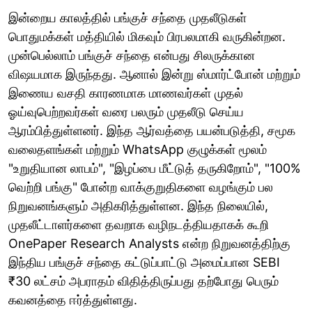
இன்றைய காலத்தில் பங்குச் சந்தை முதலீடுகள்
பொதுமக்கள் மத்தியில் மிகவும் பிரபலமாகி வருகின்றன.
முன்பெல்லாம் பங்குச் சந்தை என்பது சிலருக்கான
விஷயமாக இருந்தது. ஆனால் இன்று ஸ்மார்ட்போன் மற்றும்
இணைய வசதி காரணமாக மாணவர்கள் முதல்
ஓய்வுபெற்றவர்கள் வரை பலரும் முதலீடு செய்ய
ஆரம்பித்துள்ளனர். இந்த ஆர்வத்தை பயன்படுத்தி, சமூக
வலைதளங்கள் மற்றும் WhatsApp குழுக்கள் மூலம்
"உறுதியான லாபம்", "இழப்பை மீட்டுத் தருகிறோம்", "100%
வெற்றி பங்கு" போன்ற வாக்குறுதிகளை வழங்கும் பல
நிறுவனங்களும் அதிகரித்துள்ளன. இந்த நிலையில்,
முதலீட்டாளர்களை தவறாக வழிநடத்தியதாகக் கூறி
OnePaper Research Analysts என்ற நிறுவனத்திற்கு
இந்திய பங்குச் சந்தை கட்டுப்பாட்டு அமைப்பான SEBI
₹30 லட்சம் அபராதம் விதித்திருப்பது தற்போது பெரும்
கவனத்தை ஈர்த்துள்ளது.