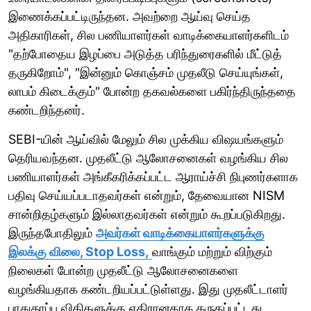
இணைக்கப்பட்டிருந்தன. அவற்றை ஆய்வு செய்த
அதிகாரிகள், சில பணியாளர்கள் வாடிக்கையாளர்களிடம்
"தற்போதைய இழப்பை அடுத்த பரிந்துரைகளில் மீட்டுத்
தருகிறோம்", "இன்னும் கொஞ்சம் முதலீடு செய்யுங்கள்,
லாபம் கிடைக்கும்" போன்ற தகவல்களை பகிர்ந்திருந்ததை
கண்டறிந்தனர்.
SEBI-யின் ஆய்வில் மேலும் சில முக்கிய விஷயங்களும்
தெரியவந்தன. முதலீட்டு ஆலோசனைகள் வழங்கிய சில
பணியாளர்கள் அங்கீகரிக்கப்பட்ட ஆராய்ச்சி நிபுணர்களாக
பதிவு செய்யப்படாதவர்கள் என்றும், தேவையான NISM
சான்றிதழ்களும் இல்லாதவர்கள் என்றும் கூறப்படுகிறது.
இருந்தபோதிலும்
அவர்கள் வாடிக்கையாளர்களுக்கு
இலக்கு விலை, Stop Loss,
வாங்கும் மற்றும் விற்கும்
நிலைகள் போன்ற முதலீட்டு ஆலோசனைகளை
வழங்கியதாக கண்டறியப்பட்டுள்ளது. இது முதலீட்டாளர்
பாதுகாப்பு விதிகளுக்கு எதிரானதாக கருதப்பட்டது.