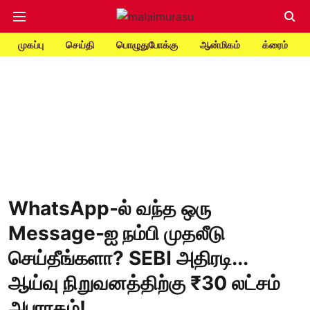
முகப்பு
செய்தி
பொழுதுபோக்கு
ஆன்மிகம்
க்ரைம்
WhatsApp-ல் வந்த ஒரு
Message-ஐ நம்பி முதலீடு
செய்தீங்களா? SEBI அதிரடி...
ஆய்வு நிறுவனத்திற்கு ₹30 லட்சம்
அபராதம்!