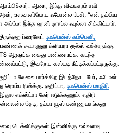
ம்பிச்சார். ஆனா, இந்த விவகாரம் ரவி
. அவர், உளவாளியோட ஃபோன்ல பேசி, “என் தம்பிய
 அப்போ இந்த ஹனி டிராப்ல ஃபுல்லா சிக்கிட்டார்.
இருக்குற ப்ரைவேட்
டிஃபென்ஸ் கம்பெனி,
ண்ணக் கூடாதுனு க்ளியரா ரூல்ஸ் வச்சிருக்கு.
 ATS ஆளுங்க கைது பண்ணாங்க. கடந்த
ப்பட்டு, இவரோட கஸ்டடி நீட்டிக்கப்பட்டிருக்கு.
 குறிப்பா வேலை பார்க்கிற இடத்தோட பேர், ஃபோன்
ரொம்ப ரிஸ்க்கு. குறிப்பா,
டிஃபென்ஸ் மாதிரி
இதுல எக்ஸ்ட்ரா கேர் எடுக்கணும். எதிரி
்லைன்ல தேடி, தப்பா யூஸ் பண்ணுவாங்கனு
 உளவு டெக்னிக்குகள் இன்னிக்கு எவ்வளவு