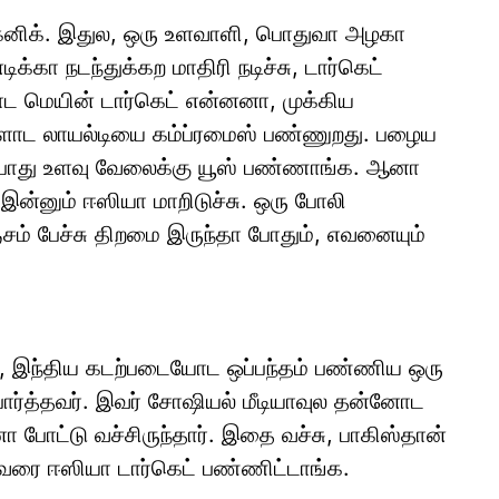
டெக்னிக். இதுல, ஒரு உளவாளி, பொதுவா அழகா
்கா நடந்துக்கற மாதிரி நடிச்சு, டார்கெட்
மெயின் டார்கெட் என்னனா, முக்கிய
ோட லாயல்டியை கம்ப்ரமைஸ் பண்ணுறது. பழைய
ம்போது உளவு வேலைக்கு யூஸ் பண்ணாங்க. ஆனா
 இன்னும் ஈஸியா மாறிடுச்சு. ஒரு போலி
் பேச்சு திறமை இருந்தா போதும், எவனையும்
7), இந்திய கடற்படையோட ஒப்பந்தம் பண்ணிய ஒரு
பார்த்தவர். இவர் சோஷியல் மீடியாவுல தன்னோட
னா போட்டு வச்சிருந்தார். இதை வச்சு, பாகிஸ்தான்
வரை ஈஸியா டார்கெட் பண்ணிட்டாங்க.