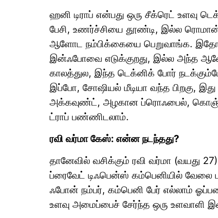
ஹனி டிராப் என்பது ஒரு சீக்ரெட் உளவு 
பேசி, உணர்ச்சியை தூண்டி, இல்ல ரொமான்டிக
ஆளோட நம்பிக்கையை பெறுவாங்க. இதோட 
இன்ஃபோவை எடுக்குறது, இல்ல அந்த ஆள
காலத்துல, இந்த டெக்னிக் போர் நடக்கு
இப்போ, சோஷியல் மீடியா வந்த பிறகு, இது
அக்கவுண்ட், அழகான ப்ரொஃபைல், கொஞ்சம
ட்ராப் பண்ணிடலாம்.
ரவி வர்மா கேஸ்: என்ன நடந்தது?
தானேவில் வசிக்கும் ரவி வர்மா (வயது 2
ப்ரைவேட் டிஃபென்ஸ் கம்பெனியில் வேலை 
ஃபோன் நம்பர், கம்பெனி பேர் எல்லாம் ஓப்ப
உளவு அமைப்பைச் சேர்ந்த ஒரு உளவாளி இ