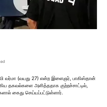
ead
வி வர்மா (வயது 27) என்ற இளைஞர், பாகிஸ்தான்
்கிய தகவல்களை அளித்ததாக குற்றச்சாட்டில்,
களால் கைது செய்யப்பட்டுள்ளார்.