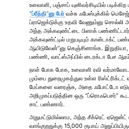
உளவாளி, பஞ்சாப் யுனிவர்சிடியில் படிக்க
“ப்ரீத்தி”னு பேர்
வச்சு ஃபேஸ்புக்கில் மெசே
ப்ராஜெக்டுக்கு உதவி வேணும்னு சொல்லி 
அந்த அக்கவுண்ட்டை பிளாக் பண்ணிட்டார்
அக்கவுண்ட்டில் மறுபடியும் கான்டாக்ட் 
ஆயிடுவேன்”னு கெஞ்சினாங்க. இறுதியா, 
பண்ணி, வாட்ஸ்அப்பில் டைரக்டா பேச ஆரம்
நாள் போக போக, உளவாளி ரவி வர்மாவோட 
மும்பை துறைமுகத்துல உள்ள ரிஸ்ட்ரிக்டட்
மேப்களை வரைஞ்சு, அதை ஃபோட்டோ எடுத்து
அறிமுகப்படுத்தின ஒரு “ப்ரொஃபெசர்” கூட வ
சாட் பண்ணார்.
அதுமட்டுமில்லாம, அந்த சீக்ரெட் ஏஜென்ட
வாங்குறதுக்கு 15,000 ரூபாய் அனுப்பியிரு