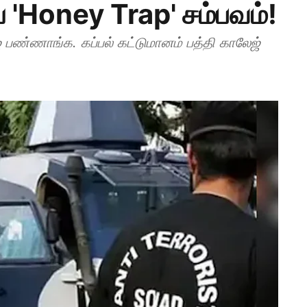
ய 'Honey Trap' சம்பவம்!
சேஜ் பண்ணாங்க. கப்பல் கட்டுமானம் பத்தி காலேஜ்