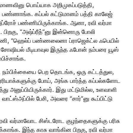
ிற மாணவினு பொய்யாக அறிமுகப்படுத்தி,
ஜ் பண்ணாங்க. கப்பல் கட்டுமானம் பத்தி காலேஜ்
அப்ரோச் பண்ணியிருக்காங்க. ஆனா, ரவி வர்மா
. பிறகு, “அஷ்ப்ரீத்”னு இன்னொரு போலி
பண்ணி, “ஹெல்ப் பண்ணலைனா ப்ராஜெக்ட்ல ஃபெயில்
சோஷியல் மீடியாவுல இருந்த ஃபோன் நம்பரை யூஸ்
பிச்சாங்க.
நம்பிக்கையை பெற தொடங்க, ஒரு கட்டத்துல,
 ஏரியாக்களுக்கு போய், அங்க பார்த்த கப்பல்களோட
 அனுப்பியிருக்கார். இது மட்டுமில்ல, உளவாளி
ாட்ஸ்அப்பில் பேசி, அவரை “சார்”னு கூப்பிட்டு
் ரவி வர்மாவோட சிஸ்டரோட குழந்தைகளுக்கு பரிசு
க்காங்க. இந்த காசு வாங்கின பிறகு, ரவி வர்மா