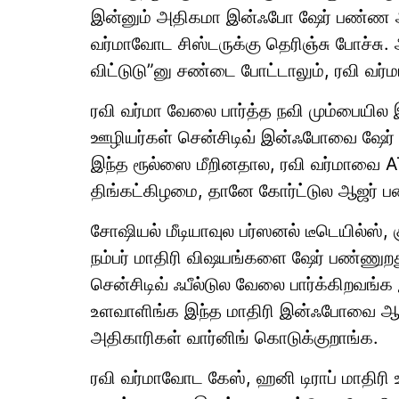
இன்னும் அதிகமா இன்ஃபோ ஷேர் பண்ண ஆர
வர்மாவோட சிஸ்டருக்கு தெரிஞ்சு போச்சு
விட்டுடு”னு சண்டை போட்டாலும், ரவி வர்மா
ரவி வர்மா வேலை பார்த்த நவி மும்பையில 
ஊழியர்கள் சென்சிடிவ் இன்ஃபோவை ஷேர் ப
இந்த ரூல்ஸை மீறினதால, ரவி வர்மாவை
திங்கட்கிழமை, தானே கோர்ட்டுல ஆஜர் பண்ண
சோஷியல் மீடியாவுல பர்ஸனல் டீடெயில்ஸ்,
நம்பர் மாதிரி விஷயங்களை ஷேர் பண்ணுறது 
சென்சிடிவ் ஃபீல்டுல வேலை பார்க்கிறவங்க 
உளவாளிங்க இந்த மாதிரி இன்ஃபோவை ஆன
அதிகாரிகள் வார்னிங் கொடுக்குறாங்க.
ரவி வர்மாவோட கேஸ், ஹனி டிராப் மாதிரி