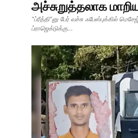
அச்சுறுத்தலாக மாறி
“ப்ரீத்தி”னு பேர் வச்சு ஃபேஸ்புக்கில் மெ
ப்ராஜெக்டுக்கு...