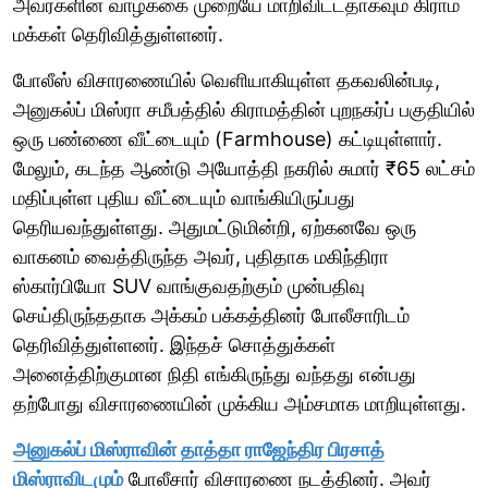
அவர்களின் வாழ்க்கை முறையே மாறிவிட்டதாகவும் கிராம
மக்கள் தெரிவித்துள்ளனர்.
போலீஸ் விசாரணையில் வெளியாகியுள்ள தகவலின்படி,
அனுகல்ப் மிஸ்ரா சமீபத்தில் கிராமத்தின் புறநகர்ப் பகுதியில்
ஒரு பண்ணை வீட்டையும் (Farmhouse) கட்டியுள்ளார்.
மேலும், கடந்த ஆண்டு அயோத்தி நகரில் சுமார் ₹65 லட்சம்
மதிப்புள்ள புதிய வீட்டையும் வாங்கியிருப்பது
தெரியவந்துள்ளது. அதுமட்டுமின்றி, ஏற்கனவே ஒரு
வாகனம் வைத்திருந்த அவர், புதிதாக மகிந்திரா
ஸ்கார்பியோ SUV வாங்குவதற்கும் முன்பதிவு
செய்திருந்ததாக அக்கம் பக்கத்தினர் போலீசாரிடம்
தெரிவித்துள்ளனர். இந்தச் சொத்துக்கள்
அனைத்திற்குமான நிதி எங்கிருந்து வந்தது என்பது
தற்போது விசாரணையின் முக்கிய அம்சமாக மாறியுள்ளது.
அனுகல்ப் மிஸ்ராவின் தாத்தா ராஜேந்திர பிரசாத்
மிஸ்ராவிடமும்
போலீசார் விசாரணை நடத்தினர். அவர்