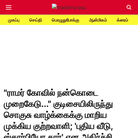
முகப்பு
செய்தி
பொழுதுபோக்கு
ஆன்மிகம்
க்ரைம்
"ராமர் கோவில் நன்கொடை
முறைகேடு..." குடிசையிலிருந்து
சொகுசு வாழ்க்கைக்கு மாறிய
முக்கிய குற்றவாளி; 'புதிய வீடு,
ஸ்கார்பியோ கார்' என அதிர்ச்சி