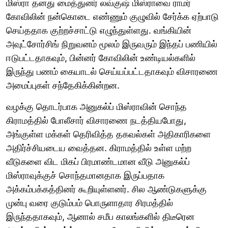
மிஸ்ரா தனது மைத்துனர் லவ்குஷ் மிஸ்ராவை ராமர்
கோவிலின் நன்கொடை எண்ணும் குழுவில் சேர்க்க ஏற்பாடு
செய்ததாக குற்றச்சாட்டு எழுந்துள்ளது. வங்கியின்
அவுட்சோர்சிங் நிறுவனம் மூலம் இருவரும் இந்தப் பணியில்
ஈடுபட்டதாகவும், பின்னர் கோவிலின் உண்டியல்களில்
இருந்து பணம் கையாடல் செய்யப்பட்டதாகவும் விசாரணை
அமைப்புகள் சந்தேகிக்கின்றன.
வழக்கு தொடர்பாக அனுகல்ப் மிஸ்ராவின் சொந்த
கிராமத்தில் போலீசார் விசாரணை நடத்தியபோது,
அங்குள்ள மக்கள் தெரிவித்த தகவல்கள் அதிகாரிகளை
அதிர்ச்சியடைய வைத்தன. கிராமத்தில் உள்ள மற்ற
வீடுகளை விட மிகப் பிரமாண்டமான வீடு அனுகல்ப்
மிஸ்ராவுக்குச் சொந்தமானதாக இருப்பதாக
அக்கம்பக்கத்தினர் கூறியுள்ளனர். சில ஆண்டுகளுக்கு
முன்பு வரை குடும்பம் பொருளாதார சிரமத்தில்
இருந்ததாகவும், ஆனால் சமீப காலங்களில் திடீரென