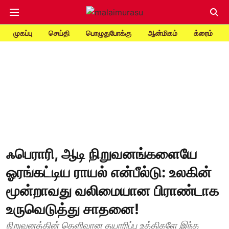
முகப்பு
செய்தி
பொழுதுபோக்கு
ஆன்மிகம்
க்ரைம்
ஃபெராரி, ஆடி நிறுவனங்களையே
ஓரங்கட்டிய ராயல் என்பீல்டு: உலகின்
மூன்றாவது வலிமையான பிராண்டாக
உருவெடுத்து சாதனை!
நிறுவனத்தின் தெளிவான தயாரிப்பு உத்திகளே இந்த