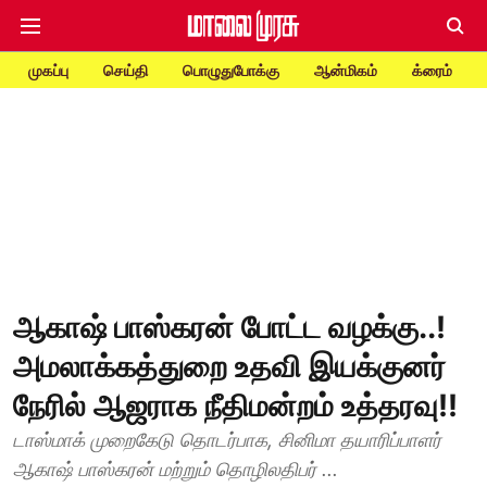
முகப்பு
செய்தி
பொழுதுபோக்கு
ஆன்மிகம்
க்ரைம்
ஆகாஷ் பாஸ்கரன் போட்ட வழக்கு..!
அமலாக்கத்துறை உதவி இயக்குனர்
நேரில் ஆஜராக நீதிமன்றம் உத்தரவு!!
டாஸ்மாக் முறைகேடு தொடர்பாக, சினிமா தயாரிப்பாளர்
ஆகாஷ் பாஸ்கரன் மற்றும் தொழிலதிபர் ...