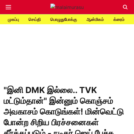
முகப்பு
செய்தி
பொழுதுபோக்கு
ஆன்மிகம்
க்ரைம்
"இனி DMK இல்லை.. TVK
மட்டும்தான்" இன்னும் கொஞ்சம்
அவகாசம் கொடுங்கள்! மின்வெட்டு
போன்ற சிறிய பிரச்சனைகள்
தீர்க்கப்படும் - நடிகர் ஜெய் பேச்சு