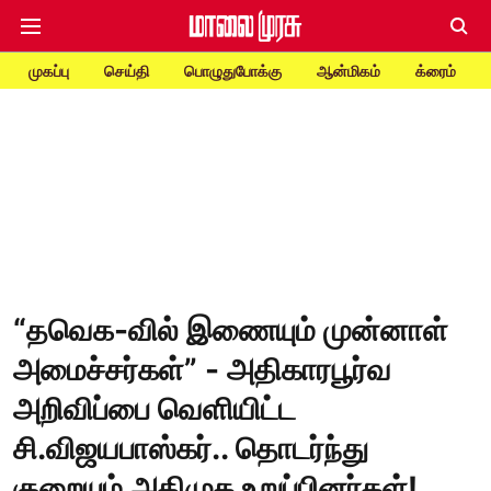
முகப்பு
செய்தி
பொழுதுபோக்கு
ஆன்மிகம்
க்ரைம்
“தவெக-வில் இணையும் முன்னாள்
அமைச்சர்கள்” - அதிகாரபூர்வ
அறிவிப்பை வெளியிட்ட
சி.விஜயபாஸ்கர்.. தொடர்ந்து
குறையும் அதிமுக உறுப்பினர்கள்!