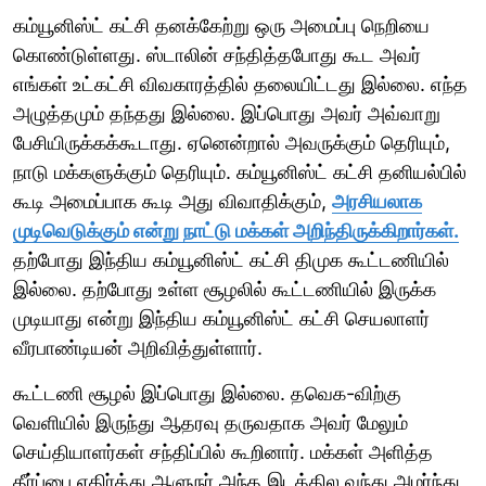
கம்யூனிஸ்ட் கட்சி தனக்கேற்று ஒரு அமைப்பு நெறியை
கொண்டுள்ளது. ஸ்டாலின் சந்தித்தபோது கூட அவர்
எங்கள் உட்கட்சி விவகாரத்தில் தலையிட்டது இல்லை. எந்த
அழுத்தமும் தந்தது இல்லை. இப்பொது அவர் அவ்வாறு
பேசியிருக்கக்கூடாது. ஏனென்றால் அவருக்கும் தெரியும்,
நாடு மக்களுக்கும் தெரியும். கம்யூனிஸ்ட் கட்சி தனியல்பில்
கூடி அமைப்பாக கூடி அது விவாதிக்கும்,
அரசியலாக
முடிவெடுக்கும் என்று நாட்டு மக்கள் அறிந்திருக்கிறார்கள்.
தற்போது இந்திய கம்யூனிஸ்ட் கட்சி திமுக கூட்டணியில்
இல்லை. தற்போது உள்ள சூழலில் கூட்டணியில் இருக்க
முடியாது என்று இந்திய கம்யூனிஸ்ட் கட்சி செயலாளர்
வீரபாண்டியன் அறிவித்துள்ளார்.
கூட்டணி சூழல் இப்பொது இல்லை. தவெக-விற்கு
வெளியில் இருந்து ஆதரவு தருவதாக அவர் மேலும்
செய்தியாளர்கள் சந்திப்பில் கூறினார். மக்கள் அளித்த
தீர்ப்பை எதிர்த்து ஆளுநர் அந்த இடத்தில வந்து அமர்ந்து