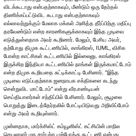
விடக்கூடாது என்பதற்காகவும், மீண்டும் ஒரு தேர்தல்
திணிக்கப்பட்டுவிட கூடாது என்பதற்காகவும்
எல்லாவற்றுக்கும் மேலாக மக்கள் அளித்த தீர்ப்பிற்கு மதிப்பு
தரவேண்டும் என்ற காரணிகளுக்காகவும் இந்த முடிவை
எடுத்துள்ளதாக அவர் கூறினார். மேலும், பேசிய அவர்,
தற்போது திமுக கூட்டணியில், காங்கிரஸ், IUML, விசிக
போன்ற காட்சிகள் கூட்டணியில் இல்லைனு. காங்கிரஸ்
இருக்கிற இந்தியா கூட்டணியில் நாங்கள் இருக்கமாட்டோம்
என்ற திமுக கூறியதை சுட்டிக்காட்டி பேசினார். "இந்த
முடிவை எடுப்பதற்காக ஜனநாயக சக்திகளை கடந்து
சென்றுவிட மாட்டோம்" என்று வீரபாண்டியன்
செய்தியாளர்கள் சந்திப்பில் பேசினார். மேலும், சூழலை
பொறுத்து இடைத்தேர்தலில் போட்டியிடுவது அறிவிப்போம்
என்று அவர் கூறியுள்ளார்.
முன்னதாக, மார்க்சிஸ்ட் கம்யூனிஸ்ட் கட்சியின் மாநில
செயலாளர் மத சார்பற்ற முற்போக்கு கூட்டணி என்பது