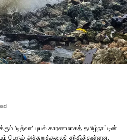
ead
ும் 'டித்வா' புயல் காரணமாகத் தமிழ்நாட்டின்
யும் பெரும் அச்சுறுத்தலைச் சந்தித்துள்ளன.