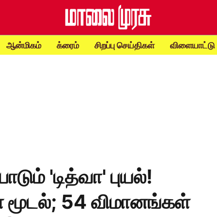
ஆன்மிகம்
க்ரைம்
சிறப்பு செய்திகள்
விளையாட்டு
ோடும் 'டித்வா' புயல்!
் மூடல்; 54 விமானங்கள்