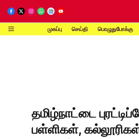
முகப்பு
செய்தி
பொழுதுபோக்கு
தமிழ்நாட்டை புரட்டிப்ப
பள்ளிகள், கல்லூரிகள