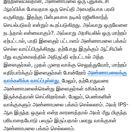
இந்நிலையில்தான், அண்ணாமலை ஒரு புதுக்கட்சி
ஆரம்பிக்க போவதாக ஒரு செய்தி அமைதியாக பரவி
வருகிறது. இதற்கு பின்புலமாக நடிகர் ரஜினிகாந்த்
செயல்படுவர் என்றும் கூறப்படுகிறது. அவ்வாறு ஒருவேளை
நடந்தால் என்னவாகும்?. அவ்வாறு அரசியலில் ஒரு மாற்றம்
ஏற்பட்டால், பாதி இளைஞர் பட்டாளம் அண்ணாமலை பக்கம்
செல்ல வாய்ப்பிருக்கிறது. தற்போது இருக்கும் ஆட்சியின்
மீது வரும்காலத்தில் அதிருப்தி ஏற்பட்டால் அந்த
இளைஞர்கள், முதல் முறை வாக்கு செலுத்துவோர், மாற்றம்
எதிர்பார்க்கும் இளைஞர்கள் போன்றோர்
அண்ணாமலைக்கு
வாக்களிக்க வாய்ப்புள்ளது.
மேலும், தற்போதுவரை
அண்ணாமலைக்கென்று இளைஞர்கள் ரசிகர்கள்
இருக்கத்தான் செய்கிறார்கள். மேலும், பெண்களின்
வாக்குகளும் அண்ணாமலை பக்கம் செல்லலாம். அவர் IPS-
ஆக இருந்த ஒருவர் என்ற காரணத்தால் அவர் மீது மிகுந்த
மரியாதையோடு பலரும் இருப்பதால் பலரது வாக்குகள்
அண்ணாமலை பக்கம் செல்லலாம்.