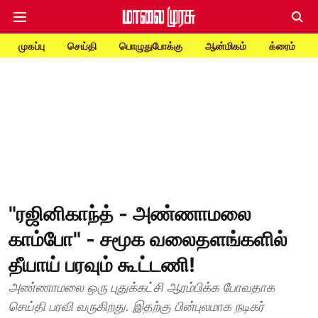
முகப்பு
செய்தி
பொழுதுபோக்கு
ஆன்மிகம்
க்ரைம்
"ரஜினிகாந்த் - அண்ணாமலை
காம்போ" - சமூக வலைதளங்களில்
தீயாய் பரவும் கூட்டணி!
அண்ணாமலை ஒரு புதுக்கட்சி ஆரம்பிக்க போவதாக
செய்தி பரவி வருகிறது. இதற்கு பின்புலமாக நடிகர்