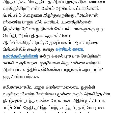
அந்த வரிசையில் தற்போது அரசியலுக்கு அண்ணாமலை
வரவிருக்கிறார் என்ற பேச்சும் அரசியல் வட்டாரங்களில்
பேசப்படும் பொருளாக இருந்துவருகிறது. "அவர்தான்
ஏற்கனவே பாஜக-வில் அரசியல் பயணத்தில்தான்
இருக்கிறாரே" என்று நீங்கள் கேட்டால்.. உங்களுக்கு ஒரு
செய்தி, அவர் புதிதாக ஒரு கட்சியை
ஆரம்பிக்கவிருக்கிறார், அதுவும் நடிகர் ரஜினிகாந்தை
பின்புலத்தில் வைத்து தனது
அரசியல் காயை
நகர்த்தவிருக்கிறார்
என்று அரசல் புரசலாக செய்திகள்
உலாவி வருகின்றன. ஒருவேளை அது உண்மை என்றால்
அரசியல் களத்தில் என்னென்ன மாற்றங்கள் ஏற்படலாம்?
ஒரு சின்ன பார்வை.
சமீபகாலமாகவே பாஜக அண்ணாமலையை ஒதுக்கி
வருகிறதா? என்ற கேள்வியை முன்வைக்கும் அளவிற்கு சில
நிகழ்வுகள் நடந்த வண்ணமே உள்ளன. அதில் முக்கியமாக
மார்ச் 29ம் தேதி தமிழ்நாட்டிற்கு வந்த பிரதமர் மோடியை