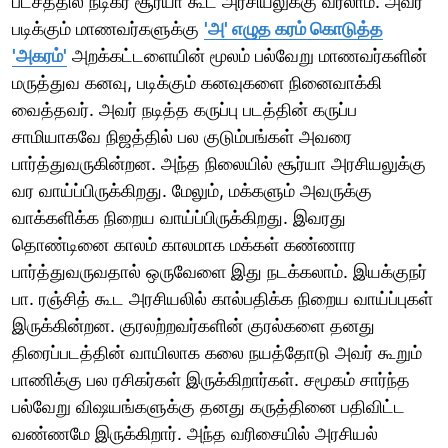
பட்சத்தில் நடிகர் சூர்யா கூட அரசியலுக்கு வரலாம். அவர்
படிக்கும் மாணவர்களுக்கு
'அ' எழுத கரம் கொடுத்த
'அகரம்'
அறக்கட்டளையின் மூலம் பல்வேறு மாணவர்களின்
மருத்துவ கனவு, படிக்கும் கனவுகளை நினைவாக்கி
வைத்தவர். அவர் நடித்த கருப்பு படத்தின் கருப்ப
சாமியாகவே நிஜத்தில் பல குடும்பங்கள் அவரை
பார்த்துவருகின்றன. அந்த நிலையில் சூர்யா அரசியலுக்கு
வர வாய்ப்பிருக்கிறது. மேலும், மக்களும் அவருக்கு
வாக்களிக்க நிறைய வாய்ப்பிருக்கிறது. இவரது
தொண்டினை காலம் காலமாக மக்கள் கண்ணார
பார்த்துவருவதால் ஒருவேளை இது நடக்கலாம். இயக்குநர்
பா. ரஞ்சித் கூட அரசியலில் கால்பதிக்க நிறைய வாய்ப்புகள்
இருக்கின்றன. குரலற்றவர்களின் குரல்களை தனது
திரைப்படத்தின் வாயிலாக கலை நயத்தோடு அவர் கூறும்
பாணிக்கு பல ரசிகர்கள் இருக்கிறார்கள். சமூகம் சார்ந்த
பல்வேறு விஷயங்களுக்கு தனது கருத்தினை பதிவிட்ட
வண்ணமே இருக்கிறார். அந்த வரிசையில் அரசியல்