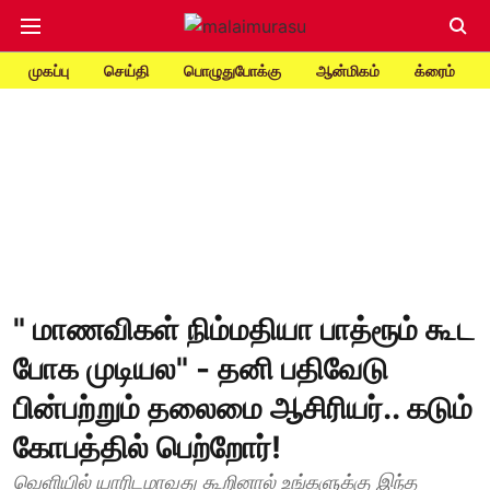
முகப்பு
செய்தி
பொழுதுபோக்கு
ஆன்மிகம்
க்ரைம்
" மாணவிகள் நிம்மதியா பாத்ரூம் கூட
போக முடியல" - தனி பதிவேடு
பின்பற்றும் தலைமை ஆசிரியர்.. கடும்
கோபத்தில் பெற்றோர்!
வெளியில் யாரிடமாவது கூறினால் உங்களுக்கு இந்த