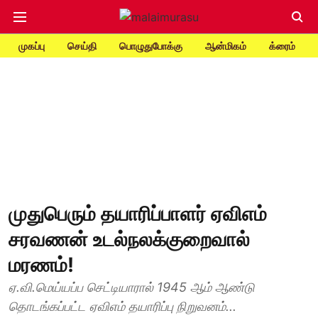
முகப்பு
செய்தி
பொழுதுபோக்கு
ஆன்மிகம்
க்ரைம்
முதுபெரும் தயாரிப்பாளர் ஏவிஎம்
சரவணன் உடல்நலக்குறைவால்
மரணம்!
ஏ.வி.மெய்யப்ப செட்டியாரால் 1945 ஆம் ஆண்டு
தொடங்கப்பட்ட ஏவிஎம் தயாரிப்பு நிறுவனம்...