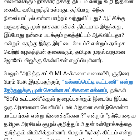
விளைவிக்கும் நாசகார நச்சுத் திட்டம் என்று கூறி இதனை
கைவிட வலியுறுத்தி உள்ளது. தற்போது அந்த
நிலைப்பாட்டில் என்ன மாற்றம் வந்துவிட்டது? ஆட்சிக்கு
வருவதற்கு முன் நாசகார நச்சுத் திட்டமாக இருந்தது,
இப்போது நன்மை பயக்கும் நலத்திட்டம் ஆகிவிட்டதா?
என்றும் எதற்கு இந்த இரட்டை வேடம்? என்றும் தமிழக
வெற்றி கழகத்தின் தலைவரும், தமிழக முதல்வருமான
ஜோசேப் விஜக்கு கேள்விகள் எழுப்பியுள்ளார்.
மேலும் “அடுத்த கட்சி MLA-க்களை வலைவீசி, குதிரை
பேரம் பேசி இழுப்பதற்கும்,
“கல்லாப்பெட்டி கூட்டணி” என்று
தேர்தலுக்கு முன் சொன்ன கட்சிகளை எல்லாம்
, தங்கள்
“Sofa கூட்டணி”க்குள் நுழைப்பதற்கும் இடையே இப்படி
ஒரு அரசாணை வெளியிட்டால் அதனை கண்டுகொள்ள
மாட்டார்கள் என்று நினைத்தீர்களா?” என்றும் “தற்போதைய
தமிழக அரசியல் சூழல் குறித்தும் அதன் உள்நோக்கத்தை
குறித்தும் விமர்சித்துள்ளார். மேலும் “நச்சுத் திட்டம் என்று