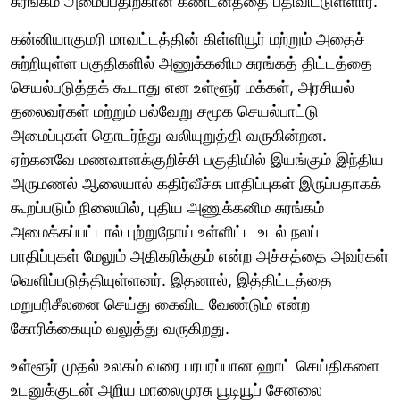
சுரங்கம் அமைப்பதிற்கான கண்டனத்தை பதிவிட்டுள்ளார்.
கன்னியாகுமரி மாவட்டத்தின் கிள்ளியூர் மற்றும் அதைச்
சுற்றியுள்ள பகுதிகளில் அணுக்கனிம சுரங்கத் திட்டத்தை
செயல்படுத்தக் கூடாது என உள்ளூர் மக்கள், அரசியல்
தலைவர்கள் மற்றும் பல்வேறு சமூக செயல்பாட்டு
அமைப்புகள் தொடர்ந்து வலியுறுத்தி வருகின்றன.
ஏற்கனவே மணவாளக்குறிச்சி பகுதியில் இயங்கும் இந்திய
அருமணல் ஆலையால் கதிர்வீச்சு பாதிப்புகள் இருப்பதாகக்
கூறப்படும் நிலையில், புதிய அணுக்கனிம சுரங்கம்
அமைக்கப்பட்டால் புற்றுநோய் உள்ளிட்ட உடல் நலப்
பாதிப்புகள் மேலும் அதிகரிக்கும் என்ற அச்சத்தை அவர்கள்
வெளிப்படுத்தியுள்ளனர். இதனால், இத்திட்டத்தை
மறுபரிசீலனை செய்து கைவிட வேண்டும் என்ற
கோரிக்கையும் வலுத்து வருகிறது.
உள்ளூர் முதல் உலகம் வரை பரபரப்பான ஹாட் செய்திகளை
உடனுக்குடன் அறிய மாலைமுரசு யூடியூப் சேனலை