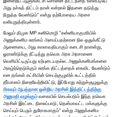
இன்றைய ஆளுங்கட்சி சொன்ன திட்டத்தை உள்ளபடியே
அது நச்சுத் திட்டம் தான் என்றால் இதனை தடுத்து
நிறுத்த வேண்டும்” என்று தற்போதைய அரசை
வலியுறுத்தியுள்ளார்.
மேலும் திமுக MP கனிமொழி “கன்னியாகுமரியில்
அணுக்கனிம சுரங்கம் அமைப்பதற்கான நில ஒதுக்கீட்டு
ஆணையை, அது காலாவதியாகும் கடைசி நாளன்று,
ஓராண்டுக்கு நீட்டித்து தவெக அரசு அரசாணை
வெளியிட்டிருப்பது ஏற்புடையதல்ல. அணுக்கனிமங்களை
அகழ்ந்தெடுக்கும் சுரங்க திட்டத்தைக் கைவிட வேண்டும்
என தங்கள் கட்சியின் செயற்குழுவில் கூட்டத்தில்
தீர்மானம் நிறைவேற்றிவிட்டு, இப்போது சுற்றுச்சூழலுக்கு
மிகவும் ஆபத்தான ஒன்றிய அரசின் இத்திட்டத்திற்கு
அனுமதி வழங்கும்
வகையில் செயல்படும் இந்த தவெக
அரசின் இரட்டை நிலைப்பாடு, தென்மாவட்ட மக்களுக்கு
செய்யும் பெரும் துரோகமாகும்” என்று அணுக்கனிம