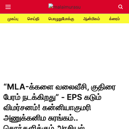
முகப்பு
செய்தி
பொழுதுபோக்கு
ஆன்மிகம்
க்ரைம்
“MLA-க்களை வலைவீசி, குதிரை
பேரம் நடக்கிறது” - EPS கடும்
விமர்சனம்! கன்னியாகுமரி
அணுக்கனிம சுரங்கம்..
கொந்தளிக்கும் அரசியல்