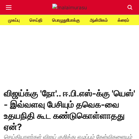
முகப்பு
செய்தி
பொழுதுபோக்கு
ஆன்மிகம்
க்ரைம்
விஜய்க்கு 'நோ'.. ஈ.பி.எஸ்-க்கு 'யெஸ்'
- இவ்வளவு பேசியும் தவெக-வை
உதயநிதி கூட கண்டுகொள்ளாதது
ஏன்?
செய்தியாளர்கள் விஜய் குறித்து எழுப்பும் கேள்விகளையும்