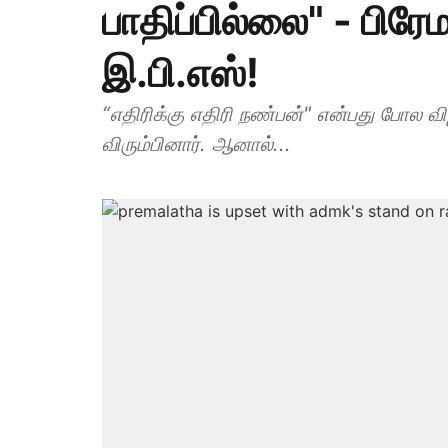
பாதிப்பில்லை" - பி
இ.பி.எஸ்!
“எதிரிக்கு எதிரி நண்பன்" என்பது போல வ
விரும்பினார். ஆனால்...