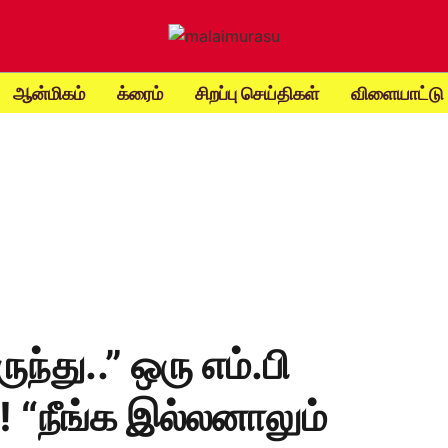
ஆன்மிகம்
க்ரைம்
சிறப்பு செய்திகள்
விளையாட்டு
ுந்து..” ஒரு எம்.பி
! “நீங்க இல்லனாலும்