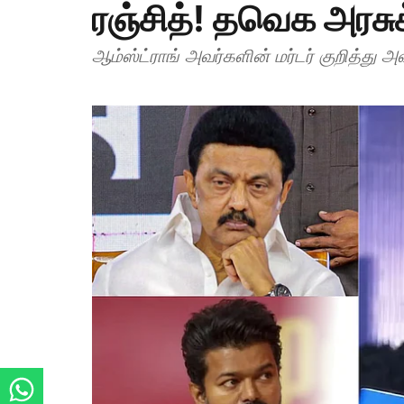
ரஞ்சித்! தவெக அரசு
ஆம்ஸ்ட்ராங் அவர்களின் மர்டர் குறித்து