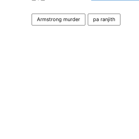
Armstrong murder
pa ranjith