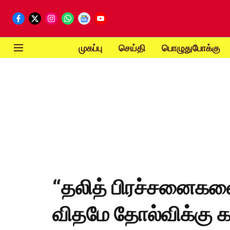
முகப்பு
செய்தி
பொழுதுபோக்கு
“தலித் பிரச்சனைக
விதமே தோல்விக்கு க