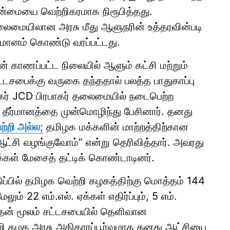
ான்மையை வெற்றிகரமாக நிரூபித்தது.
ைமையிலான அரசு மீது ஆளுநரின் உத்தரவின்படி
ர்மானம் கொண்டு வரப்பட்டது.
் காணப்பட்ட நிலையில் ஆளும் கட்சி மற்றும்
ட்டசபைக்கு வருகை தந்ததால் பலத்த பாதுகாப்பு
ாயகர் JCD பிரபாகர் தலைமையில் நடைபெற்ற
கை தீர்மானத்தை முன்மொழிந்து பேசினார். தனது
்றி அல்ல;
தமிழக மக்களின் மாற்றத்திற்கான
ம் ஆட்சி வழங்குவோம்” என்று தெரிவித்தார். அவரது
ஏக்கள் மேசைத் தட்டிக் கொண்டாடினர்.
்பில் தமிழக வெற்றி கழகத்திற்கு மொத்தம் 144
ம் 22 எம்.எல். ஏக்கள் எதிர்ப்பும், 5 எம்.
 இதன் மூலம் சட்டசபையில் தெளிவான
றி கழக அரசு அதிகாரப்பூர்வமாக தனது ஆட்சியை