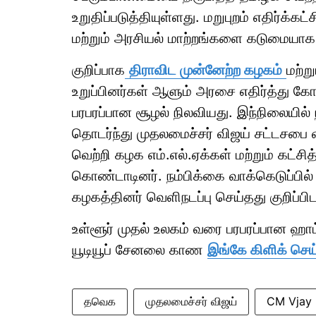
உறுதிப்படுத்தியுள்ளது. மறுபுறம் எதிர்க்க
மற்றும் அரசியல் மாற்றங்களை கடுமையாக 
குறிப்பாக
திராவிட முன்னேற்ற கழகம்
மற்ற
உறுப்பினர்கள் ஆளும் அரசை எதிர்த்து கோ
பரபரப்பான சூழல் நிலவியது. இந்நிலையில் 
தொடர்ந்து முதலமைச்சர் விஜய் சட்டசபை
வெற்றி கழக எம்.எல்.ஏக்கள் மற்றும் கட்
கொண்டாடினர். நம்பிக்கை வாக்கெடுப்பில
கழகத்தினர் வெளிநடப்பு செய்தது குறிப்பி
உள்ளூர் முதல் உலகம் வரை பரபரப்பான ஹ
யூடியூப் சேனலை காண
இங்கே கிளிக் செய
தவெக
முதலமைச்சர் விஜய்
CM Vjay