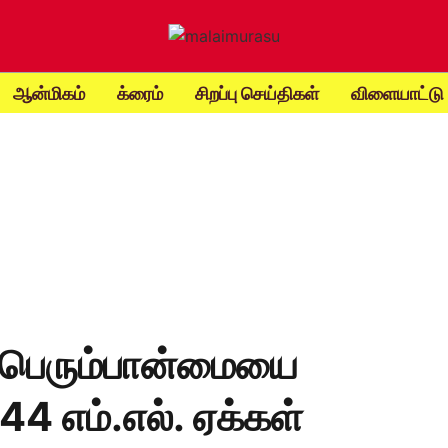
ஆன்மிகம்
க்ரைம்
சிறப்பு செய்திகள்
விளையாட்டு
 பெரும்பான்மையை
44 எம்.எல். ஏக்கள்