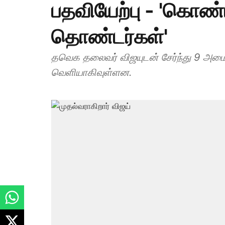
பதவியேற்பு - 'கொண்
தொண்டர்கள்'
தவெக தலைவர் விஜயுடன் சேர்ந்து 9 அமை
வெளியாகிவுள்ளன.