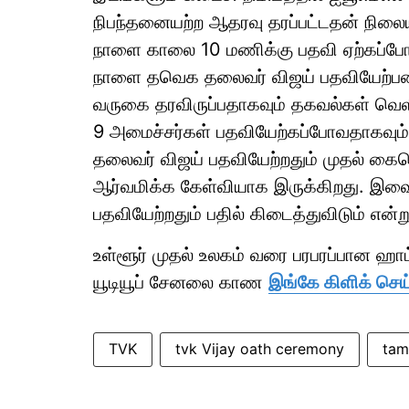
நிபந்தனையற்ற ஆதரவு தரப்பட்டதன் நில
நாளை காலை 10 மணிக்கு பதவி ஏற்கப்ப
நாளை தவெக தலைவர் விஜய் பதவியேற்பதை மு
வருகை தரவிருப்பதாகவும் தகவல்கள் வெள
9 அமைச்சர்கள் பதவியேற்கப்போவதாகவும
தலைவர் விஜய் பதவியேற்றதும் முதல் கையெ
ஆர்வமிக்க கேள்வியாக இருக்கிறது. இ
பதவியேற்றதும் பதில் கிடைத்துவிடும் என்று 
உள்ளூர் முதல் உலகம் வரை பரபரப்பான ஹ
யூடியூப் சேனலை காண
இங்கே கிளிக் செய
TVK
tvk Vijay oath ceremony
tam