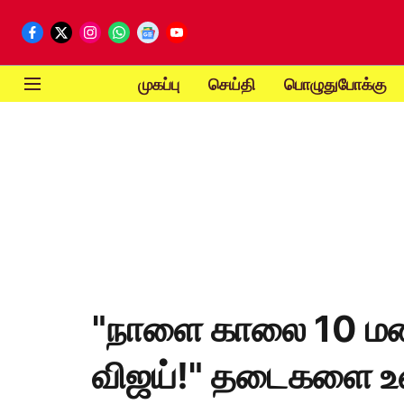
முகப்பு
செய்தி
பொழுதுபோக்கு
"நாளை காலை 10 மணி
விஜய்!" தடைகளை உ