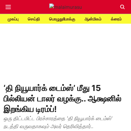
முகப்பு
செய்தி
பொழுதுபோக்கு
ஆன்மிகம்
க்ரைம்
‘தி நியூயார்க் டைம்ஸ்’ மீது 15
பில்லியன் டாலர் வழக்கு.. ஆக்ஷனில்
இறங்கிய டிரம்ப்!
ஒரு திட்டமிட்ட பிரச்சாரத்தை 'தி நியூயார்க் டைம்ஸ்'
நடத்தி வருவதாகவும் அவர் தெரிவித்தார்..