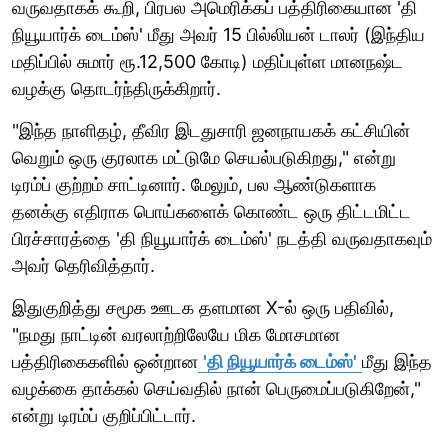
வருவதாகக் கூறி, பிரபல அமெரிக்கப் பத்திரிகையான 'தி
நியூயார்க் டைம்ஸ்' மீது அவர் 15 பில்லியன் டாலர் (இந்திய
மதிப்பில் சுமார் ரூ.12,500 கோடி) மதிப்புள்ள மானநஷ்ட
வழக்கு தொடர்ந்திருக்கிறார்.
"இந்த நாளிதழ், தீவிர இடதுசாரி ஜனநாயகக் கட்சியின்
வெறும் ஒரு குரலாக மட்டுமே செயல்படுகிறது," என்று
டிரம்ப் குற்றம் சாட்டினார். மேலும், பல ஆண்டுகளாக
தனக்கு எதிராக பொய்களைக் கொண்ட ஒரு திட்டமிட்ட
பிரச்சாரத்தை 'தி நியூயார்க் டைம்ஸ்' நடத்தி வருவதாகவும்
அவர் தெரிவித்தார்.
இதுகுறித்து சமூக ஊடக தளமான X-ல் ஒரு பதிவில்,
"நமது நாட்டின் வரலாற்றிலேயே மிக மோசமான
பத்திரிகைகளில் ஒன்றான
'தி நியூயார்க் டைம்ஸ்'
மீது இந்த
வழக்கை தாக்கல் செய்வதில் நான் பெருமைப்படுகிறேன்,"
என்று டிரம்ப் குறிப்பிட்டார்.