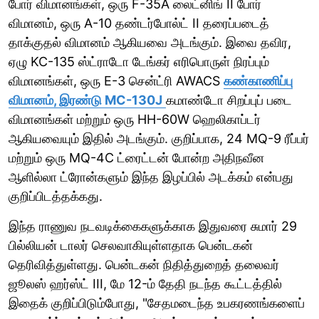
போர் விமானங்கள், ஒரு F-35A லைட்னிங் II போர்
விமானம், ஒரு A-10 தண்டர்போல்ட் II தரைப்படைத்
தாக்குதல் விமானம் ஆகியவை அடங்கும். இவை தவிர,
ஏழு KC-135 ஸ்ட்ராடோ டேங்கர் எரிபொருள் நிரப்பும்
விமானங்கள், ஒரு E-3 சென்ட்ரி AWACS
கண்காணிப்பு
விமானம், இரண்டு MC-130J
கமாண்டோ சிறப்புப் படை
விமானங்கள் மற்றும் ஒரு HH-60W ஹெலிகாப்டர்
ஆகியவையும் இதில் அடங்கும். குறிப்பாக, 24 MQ-9 ரீப்பர்
மற்றும் ஒரு MQ-4C ட்ரைட்டன் போன்ற அதிநவீன
ஆளில்லா ட்ரோன்களும் இந்த இழப்பில் அடக்கம் என்பது
குறிப்பிடத்தக்கது.
இந்த ராணுவ நடவடிக்கைகளுக்காக இதுவரை சுமார் 29
பில்லியன் டாலர் செலவாகியுள்ளதாக பென்டகன்
தெரிவித்துள்ளது. பென்டகன் நிதித்துறைத் தலைவர்
ஜூலஸ் ஹர்ஸ்ட் III, மே 12-ம் தேதி நடந்த கூட்டத்தில்
இதைக் குறிப்பிடும்போது, "சேதமடைந்த உபகரணங்களைப்