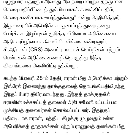
பழுதுபார்ப்பதற்கும் அல்லது அவற்றை மாற்றுவதற்குமான
செலவு மதிப்பீட்டைத் துல்லியமாகக் கணக்கிட்டதில்,
செலவு கணிசமாக உயர்ந்துள்ளது" என்று தெரிவித்தார்.
இதுவரையில் அமெரிக்க பாதுகாப்புத் துறை தனது
போர்க்கள இழப்புகள் குறித்த விரிவான அறிக்கையை
அதிகாரப்பூர்வமாக வெளியிடவில்லை என்றாலும்,
சி.ஆர்.எஸ் (CRS) அமைப்பு ஊடகச் செய்திகள் மற்றும்
பென்டகன் அறிக்கைகளைத் தொகுத்து இந்த
விவரங்களை வெளியிட்டிருக்கிறது.
கடந்த பிப்ரவரி 28-ம் தேதி, ஈரான் மீது அமெரிக்கா மற்றும்
இஸ்ரேல் இணைந்து தாக்குதலைத் தொடங்கியதிலிருந்து
இந்தப் போர் தீவிரமடைந்தது. இந்தத் தாக்குதலில்
ஈரானின் உச்சகட்டத் தலைவர் அலி கமேனி உட்படப் பல
முக்கியத் தலைவர்கள் கொல்லப்பட்டனர். இதற்குப்
பதிலடியாக ஈரான், மத்திய கிழக்கு முழுவதும் உள்ள
அமெரிக்கத் தூதரகங்கள் மற்றும் ராணுவத் தளங்கள் மீது