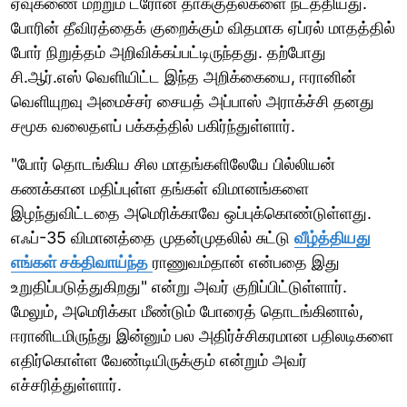
ஏவுகணை மற்றும் ட்ரோன் தாக்குதல்களை நடத்தியது.
போரின் தீவிரத்தைக் குறைக்கும் விதமாக ஏப்ரல் மாதத்தில்
போர் நிறுத்தம் அறிவிக்கப்பட்டிருந்தது. தற்போது
சி.ஆர்.எஸ் வெளியிட்ட இந்த அறிக்கையை, ஈரானின்
வெளியுறவு அமைச்சர் சையத் அப்பாஸ் அராக்ச்சி தனது
சமூக வலைதளப் பக்கத்தில் பகிர்ந்துள்ளார்.
"போர் தொடங்கிய சில மாதங்களிலேயே பில்லியன்
கணக்கான மதிப்புள்ள தங்கள் விமானங்களை
இழந்துவிட்டதை அமெரிக்காவே ஒப்புக்கொண்டுள்ளது.
எஃப்-35 விமானத்தை முதன்முதலில் சுட்டு
வீழ்த்தியது
எங்கள் சக்திவாய்ந்த
ராணுவம்தான் என்பதை இது
உறுதிப்படுத்துகிறது" என்று அவர் குறிப்பிட்டுள்ளார்.
மேலும், அமெரிக்கா மீண்டும் போரைத் தொடங்கினால்,
ஈரானிடமிருந்து இன்னும் பல அதிர்ச்சிகரமான பதிலடிகளை
எதிர்கொள்ள வேண்டியிருக்கும் என்றும் அவர்
எச்சரித்துள்ளார்.