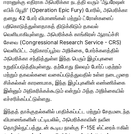
ஈரானுக்கு எதிராக அமெரிக்கா நடத்தி வரும் 'ஆபரேஷன்
எபிக் பியூரி' (Operation Epic Fury) போரில், அமெரிக்கா
தனது 42 போர் விமானங்கள் மற்றும் ட்ரோன்களைப்
பறிகொடுத்துள்ளதாகத் திடுக்கிடும் தகவல்
வெளியாகியுள்ளது. அமெரிக்கக் காங்கிரஸ் ஆராய்ச்சி
சேவை (Congressional Research Service - CRS)
வெளியிட்ட அதிகாரப்பூர்வ அறிக்கை, போர்க்களத்தில்
அமெரிக்கா சந்தித்துள்ள இந்த பெரும் இழப்புகளை
உறுதிப்படுத்தியுள்ளது. தற்போது நிலவும் போர்ப் பதற்றம்
மற்றும் தகவல்களை வகைப்படுத்துவதில் உள்ள நடைமுறை
சிக்கல்கள் காரணமாக, இந்த இழப்புகளின் எண்ணிக்கை
இன்னும் அதிகரிக்கக்கூடும் என்றும் அந்த அறிக்கையில்
எச்சரிக்கப்பட்டுள்ளது.
இந்தத் தாக்குதல்களில் பாதிக்கப்பட்ட மற்றும் சேதமடைந்த
விமானங்களின் பட்டியலில், அமெரிக்காவின் நவீன
தொழில்நுட்பத்துடன் கூடிய நான்கு F-15E ஸ்ட்ரைக் ஈகிள்