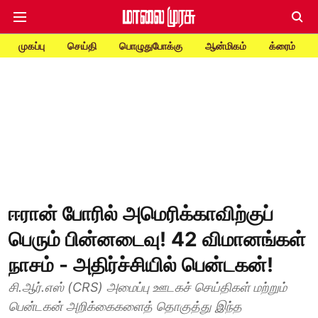
முகப்பு
செய்தி
பொழுதுபோக்கு
ஆன்மிகம்
க்ரைம்
ஈரான் போரில் அமெரிக்காவிற்குப்
பெரும் பின்னடைவு! 42 விமானங்கள்
நாசம் - அதிர்ச்சியில் பென்டகன்!
சி.ஆர்.எஸ் (CRS) அமைப்பு ஊடகச் செய்திகள் மற்றும்
பென்டகன் அறிக்கைகளைத் தொகுத்து இந்த