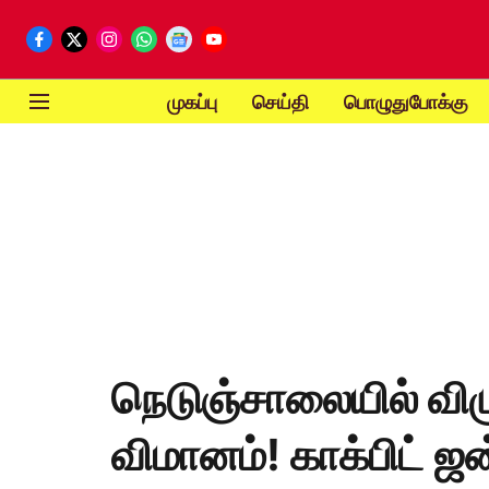
முகப்பு
செய்தி
பொழுதுபோக்கு
நெடுஞ்சாலையில் விழ
விமானம்! காக்பிட் 