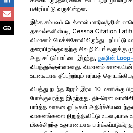
சிக்கியிருந்தவர்களை காப்பாற்ற முயன்ற
பகிரப்பட்டு வருகின்றன.
இந்த சம்பவம் டெக்சாஸ் மாநிலத்தின் லா
தகவல்களின்படி, Cessna Citation Latit
விமானம் மெக்சிகோவிலிருந்து புறப்பட்ட
தரையிறங்குவதற்கு சில நிமிடங்களுக்கு 
அது கட்டுப்பாட்டை இழந்து,
நகரின் Loop-
விபத்துக்குள்ளானது. விமானம் சாலையின் ப
உடனடியாக தீப்பற்றியும் எரியத் தொடங்கிய
விபத்து நடந்த நேரம் இரவு 10 மணிக்கு ப
போக்குவரத்து இருந்தது. திடீரென வானிலிர
பார்த்த வாகன ஓட்டிகள் அதிர்ச்சியடைந்த
வாகனங்களை நிறுத்திவிட்டு உடனடியாக உ
மிகச்சிறந்த உதாரணமாக பார்க்கப்படுகிறது