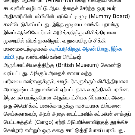
கடவுளின் வழிபாட்டு ஆலயத்தைச் சேர்ந்த ஒரு உயர்
அதிகாரியின் மம்மியின் மரப்பெட்டி மூடி (Mummy Board)
கண்டெடுக்கப்பட்டது. இந்த மூடியை வாங்கிய நான்கு
இளம் ஆங்கிலேயர்கள் அடுத்தடுத்து விசித்திரமான
முறையில் விபத்துகளிலும், வறுமையிலும் சிக்கி
மரணமடைந்ததாகக்
கூறப்படுகிறது. அதன் பிறகு, இந்த
மம்மி
மூடி லண்டனில் உள்ள பிரிட்டிஷ்
அருங்காட்சியகத்திற்கு (British Museum) கொண்டு
வரப்பட்டது. அங்கும் அதைக் காண வந்த
பார்வையாளர்களுக்கும், ஊழியர்களுக்கும் விசித்திரமான
அமானுஷ்ய அனுபவங்கள் ஏற்பட்டதாக வதந்திகள் பரவின.
இதனால் பயந்துபோன அருங்காட்சியக நிர்வாகம், அதை
ஒரு அமெரிக்கப் பணக்காரருக்கு ரகசியமாக விற்பனை
செய்ததாகவும், அவர் அதை டைட்டானிக் கப்பலின் சரக்குப்
பெட்டகத்தில் (Cargo) ஏற்றி அமெரிக்காவிற்குத் தூக்கிச்
சென்றார் என்றும் ஒரு கதை காட்டுத்தீ போலப் பரவியது.