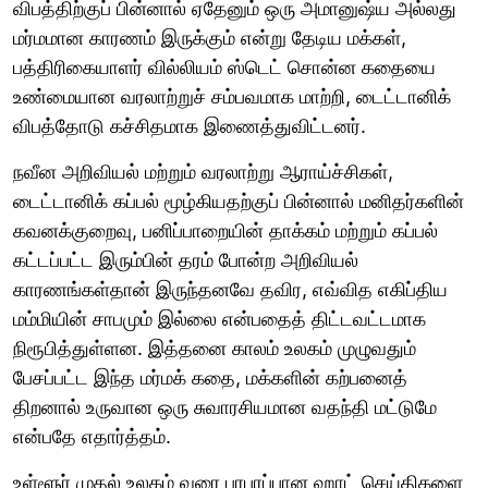
விபத்திற்குப் பின்னால் ஏதேனும் ஒரு அமானுஷ்ய அல்லது
மர்மமான காரணம் இருக்கும் என்று தேடிய மக்கள்,
பத்திரிகையாளர் வில்லியம் ஸ்டெட் சொன்ன கதையை
உண்மையான வரலாற்றுச் சம்பவமாக மாற்றி, டைட்டானிக்
விபத்தோடு கச்சிதமாக இணைத்துவிட்டனர்.
நவீன அறிவியல் மற்றும் வரலாற்று ஆராய்ச்சிகள்,
டைட்டானிக் கப்பல் மூழ்கியதற்குப் பின்னால் மனிதர்களின்
கவனக்குறைவு, பனிப்பாறையின் தாக்கம் மற்றும் கப்பல்
கட்டப்பட்ட இரும்பின் தரம் போன்ற அறிவியல்
காரணங்கள்தான் இருந்தனவே தவிர, எவ்வித எகிப்திய
மம்மியின் சாபமும் இல்லை என்பதைத் திட்டவட்டமாக
நிரூபித்துள்ளன. இத்தனை காலம் உலகம் முழுவதும்
பேசப்பட்ட இந்த மர்மக் கதை, மக்களின் கற்பனைத்
திறனால் உருவான ஒரு சுவாரசியமான வதந்தி மட்டுமே
என்பதே எதார்த்தம்.
உள்ளூர் முதல் உலகம் வரை பரபரப்பான ஹாட் செய்திகளை