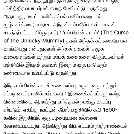
நாடுகளில் கடந்த நூறு ஆண்டுகளுக்கும் மேலாக ஒரு
விசித்திரமான மர்மக் கதை பேசப்பட்டு வருகிறது.
அதாவது, டைட்டானிக் கப்பல் பனிப்பாறையால்
மூழ்கவில்லை; மாறாக, அந்தக் கப்பலில் ரகசியமாகக்
கடத்தப்பட்ட எகிப்து நாட்டு 'மம்மியின் சாபம்' (The Curse
of the Unlucky Mummy) தான் அந்தக் கப்பலையே பலி
வாங்கியது என்பதுதான் அந்தத் தகவல். சமூக
வலைதளங்கள் மற்றும் மர்மக் கதைகளை விரும்புபவர்கள்
மத்தியில் இந்தத் தகவல் இன்றும் ஒரு மாபெரும்
உண்மையாக நம்பப்பட்டு வருகிறது.
இந்த மம்மியின் சாபக் கதை எப்படி உருவானது மற்றும்
எப்படி டைட்டானிக் கப்பலோடு இணைக்கப்பட்டது என்ற
பின்னணியை ஆராய்ந்து பார்த்தால் நமக்கு வியப்பு
ஏற்படும். எகிப்து நாட்டின் தீப்ஸ் பகுதியில் கிபி 1800-
களின் இறுதியில் ஒரு பழமையான கல்லறை
தோண்டப்பட்டது. அங்கிருந்து கிபி எட்டாம் நூற்றாண்டைச்
சேர்ந்த 'ஆமன்-ரா' (Amen-Ra) என்ற எகிப்திய பெண்