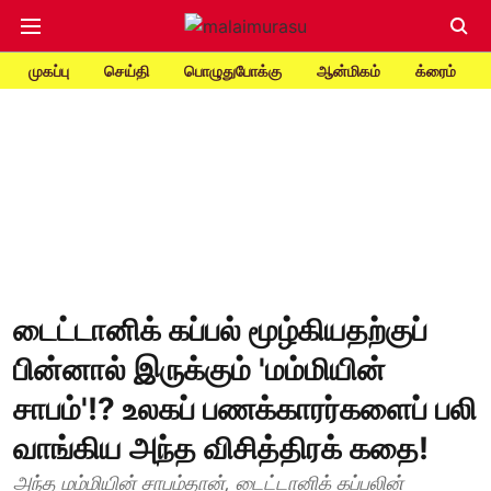
முகப்பு
செய்தி
பொழுதுபோக்கு
ஆன்மிகம்
க்ரைம்
டைட்டானிக் கப்பல் மூழ்கியதற்குப்
பின்னால் இருக்கும் 'மம்மியின்
சாபம்'!? உலகப் பணக்காரர்களைப் பலி
வாங்கிய அந்த விசித்திரக் கதை!
அந்த மம்மியின் சாபம்தான், டைட்டானிக் கப்பலின்