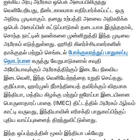
ஐக்கிய அரபு அமீரகம் ஒபெக் அமைப்பிலிருந்து
வெளியேறியது, நீண்டகாலமாக எதிர்பார்க்கப்பட்ட ஒரு
அதிரடி முடிவாகும். தனது உற்பத்தி அளவை அதிகரிக்க
ஒபெக் அமைப்பின் கட்டுப்பாடுகள் தடையாக இருந்ததால்,
சொந்த நாட்டின் நலன்களை முன்னிறுத்தி இந்த முடிவை
அமீரகம் எடுத்துள்ளது. ஹூதி கிளர்ச்சியாளர்களின்
தாக்குதல் மற்றும் செங்கடல்
போக்குவரத்துப் பாதுகாப்பு
தொடர்பான
கருத்து வேறுபாடுகளால் சவுதி
அரேபியாவுக்கும் அமீரகத்திற்கும் இடையே நிலவிய
இடைவெளி, இந்த வெளியேற்றத்தை உறுதி செய்தது.
குறிப்பாக, ஹார்முஸ் நீர்சந்தியைத் தவிர்க்கும் விதமாக
இந்தியா, மத்திய கிழக்கு மற்றும் ஐரோப்பா இடையிலான
பொருளாதாரப் பாதை (IMEC) திட்டத்தில் அமீரகம் ஆர்வம்
காட்டி வருவது, இந்தியாவின் எரிசக்தி பாதுகாப்பிற்குப்
புதிய வாய்ப்புகளைத் திறந்துவிட்டுள்ளது.
இந்த ஒப்பந்தத்தின் மூலம் இந்தியா பல்வேறு