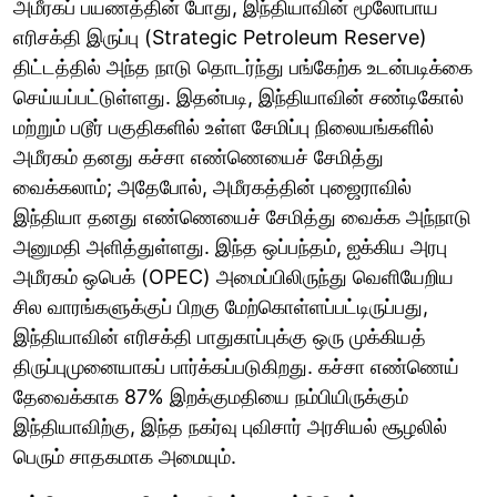
அமீரகப் பயணத்தின் போது, இந்தியாவின் மூலோபாய
எரிசக்தி இருப்பு (Strategic Petroleum Reserve)
திட்டத்தில் அந்த நாடு தொடர்ந்து பங்கேற்க உடன்படிக்கை
செய்யப்பட்டுள்ளது. இதன்படி, இந்தியாவின் சண்டிகோல்
மற்றும் படூர் பகுதிகளில் உள்ள சேமிப்பு நிலையங்களில்
அமீரகம் தனது கச்சா எண்ணெயைச் சேமித்து
வைக்கலாம்; அதேபோல், அமீரகத்தின் புஜைராவில்
இந்தியா தனது எண்ணெயைச் சேமித்து வைக்க அந்நாடு
அனுமதி அளித்துள்ளது. இந்த ஒப்பந்தம், ஐக்கிய அரபு
அமீரகம் ஒபெக் (OPEC) அமைப்பிலிருந்து வெளியேறிய
சில வாரங்களுக்குப் பிறகு மேற்கொள்ளப்பட்டிருப்பது,
இந்தியாவின் எரிசக்தி பாதுகாப்புக்கு ஒரு முக்கியத்
திருப்புமுனையாகப் பார்க்கப்படுகிறது. கச்சா எண்ணெய்
தேவைக்காக 87% இறக்குமதியை நம்பியிருக்கும்
இந்தியாவிற்கு, இந்த நகர்வு புவிசார் அரசியல் சூழலில்
பெரும் சாதகமாக அமையும்.