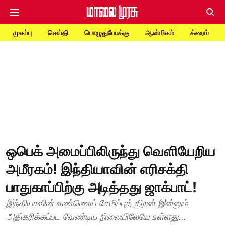
முகப்பு
செய்தி
பொழுதுபோக்கு
ஆன்மிகம்
க்ரைம்
ஒபெக் அமைப்பிலிருந்து வெளியேறிய
அமீரகம்! இந்தியாவின் எரிசக்தி
பாதுகாப்பிற்கு அடித்தது ஜாக்பாட்!
இந்தியாவின் எண்ணெய் சேமிப்புத் திறன் இன்னும்
அதிகரிக்கப்பட வேண்டிய நிலையிலேயே உள்ளது...