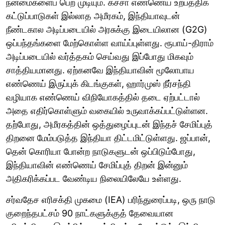
நன்மைகளைப் பெற முடியும். கச்சா எண்ணெய் உற்பத்திக்
கட்டுப்பாடுகள் இல்லாத அமீரகம், இந்தியாவுடன்
நீண்டகால அடிப்படையில் அரசுக்கு இடையிலான (G2G)
ஒப்பந்தங்களை மேற்கொள்ள வாய்ப்புள்ளது. ரூபாய்-திராம்
அடிப்படையில் வர்த்தகம் செய்வது இப்போது மிகவும்
சாத்தியமானது. ஏற்கனவே இந்தியாவின் மூலோபாய
எண்ணெய் இருப்புக் கிடங்குகள், ஹார்முஸ் நீர்சந்தி
வழியாக எண்ணெய் விநியோகத்தில் தடை ஏற்பட்டால்
அதை எதிர்கொள்ளும் வகையில் உருவாக்கப்பட்டுள்ளன.
தற்போது, அமீரகத்தின் ஒத்துழைப்புடன் இந்தச் சேமிப்புத்
திறனை மேம்படுத்த இந்தியா திட்டமிட்டுள்ளது. ஜப்பான்,
தென் கொரியா போன்ற நாடுகளுடன் ஒப்பிடும்போது,
இந்தியாவின் எண்ணெய் சேமிப்புத் திறன் இன்னும்
அதிகரிக்கப்பட வேண்டிய நிலையிலேயே உள்ளது.
சர்வதேச எரிசக்தி முகமை (IEA) பரிந்துரைப்படி, ஒரு நாடு
குறைந்தபட்சம் 90 நாட்களுக்குத் தேவையான