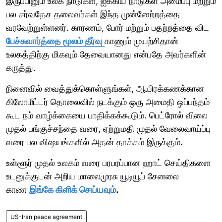
இருப்பினும் உலக நாடுகள், ஐக்கிய நாடுகள் அமைப்பு மற்றும்
பல சர்வதேச தலைவர்கள் இந்த முன்னேற்றத்தை
வரவேற்றுள்ளனர். காரணம், போர் மற்றும் பதற்றத்தை விட
பேச்சுவார்த்தை மூலம் தீர்வு
காணும் முயற்சிதான்
உலகத்திற்கு மிகவும் தேவையானது என்பதே அவர்களின்
கருத்து.
நினைவில் வைத்துக்கொள்ளுங்கள், ஆயிரக்கணக்கான
கிலோமீட்டர் தொலைவில் நடக்கும் ஒரு அமைதி ஒப்பந்தம்
கூட நம் வாழ்க்கையை பாதிக்கக்கூடும். பெட்ரோல் விலை
முதல் பங்குச்சந்தை வரை, ஏற்றுமதி முதல் வேலைவாய்ப்பு
வரை பல விஷயங்களில் அதன் தாக்கம் இருக்கும்.
உள்ளூர் முதல் உலகம் வரை பரபரப்பான ஹாட் செய்திகளை
உடனுக்குடன் அறிய மாலைமுரசு யூடியூப் சேனலை
காண
இங்கே கிளிக் செய்யவும்
.
US-Iran peace agreement