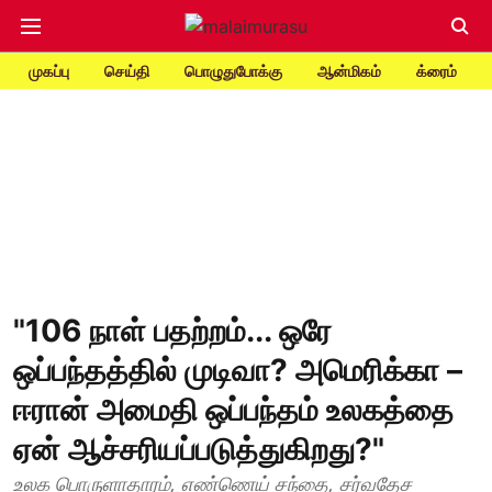
முகப்பு
செய்தி
பொழுதுபோக்கு
ஆன்மிகம்
க்ரைம்
"106 நாள் பதற்றம்... ஒரே
ஒப்பந்தத்தில் முடிவா? அமெரிக்கா –
ஈரான் அமைதி ஒப்பந்தம் உலகத்தை
ஏன் ஆச்சரியப்படுத்துகிறது?"
உலக பொருளாதாரம், எண்ணெய் சந்தை, சர்வதேச