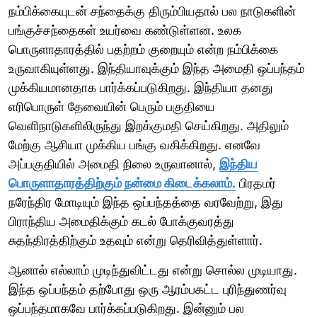
நம்பிக்கையுடன் சந்தைக்கு திரும்பியதால் பல நாடுகளின்
பங்குச்சந்தைகள் உயர்வை கண்டுள்ளன. உலக
பொருளாதாரத்தில் பதற்றம் குறையும் என்ற நம்பிக்கை
உருவாகியுள்ளது. இந்தியாவுக்கும் இந்த அமைதி ஒப்பந்தம்
முக்கியமானதாக பார்க்கப்படுகிறது. இந்தியா தனது
எரிபொருள் தேவையின் பெரும் பகுதியை
வெளிநாடுகளிலிருந்து இறக்குமதி செய்கிறது. அதிலும்
மேற்கு ஆசியா முக்கிய பங்கு வகிக்கிறது. எனவே
அப்பகுதியில் அமைதி நிலை உருவானால்,
இந்திய
பொருளாதாரத்திற்கும் நன்மை கிடைக்கலாம்.
பிரதமர்
நரேந்திர மோடியும் இந்த ஒப்பந்தத்தை வரவேற்று, இது
பிராந்திய அமைதிக்கும் கடல் போக்குவரத்து
சுதந்திரத்திற்கும் உதவும் என்று தெரிவித்துள்ளார்.
ஆனால் எல்லாம் முடிந்துவிட்டது என்று சொல்ல முடியாது.
இந்த ஒப்பந்தம் தற்போது ஒரு ஆரம்பகட்ட புரிந்துணர்வு
ஒப்பந்தமாகவே பார்க்கப்படுகிறது. இன்னும் பல