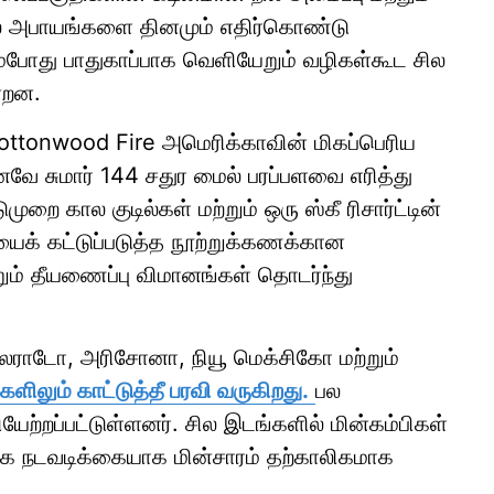
 பல அபாயங்களை தினமும் எதிர்கொண்டு
ும்போது பாதுகாப்பாக வெளியேறும் வழிகள்கூட சில
ன்றன.
 Cottonwood Fire அமெரிக்காவின் மிகப்பெரிய
கனவே சுமார் 144 சதுர மைல் பரப்பளவை எரித்து
ுறை கால குடில்கள் மற்றும் ஒரு ஸ்கீ ரிசார்ட்டின்
யைக் கட்டுப்படுத்த நூற்றுக்கணக்கான
்றும் தீயணைப்பு விமானங்கள் தொடர்ந்து
கொலராடோ, அரிசோனா, நியூ மெக்சிகோ மற்றும்
களிலும் காட்டுத்தீ பரவி வருகிறது.
பல
யேற்றப்பட்டுள்ளனர். சில இடங்களில் மின்கம்பிகள்
்கை நடவடிக்கையாக மின்சாரம் தற்காலிகமாக