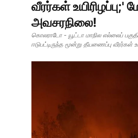
வீரர்கள் உயிரிழப்பு;' 
அவசரநிலை!
கொலராடோ - யூட்டா மாநில எல்லைப் பகுதி
ஈடுபட்டிருந்த மூன்று தீயணைப்பு வீரர்கள் 