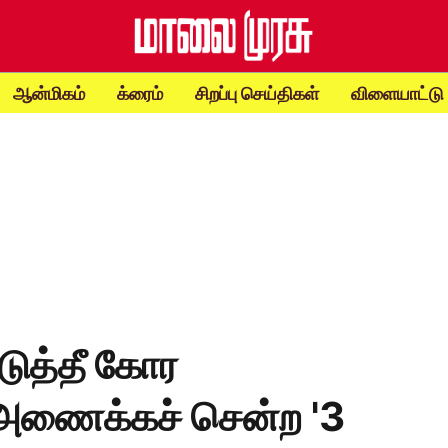
ஆன்மிகம்
க்ரைம்
சிறப்பு செய்திகள்
விளையாட்டு
டுத்தீ கோர
 அணைக்கச் சென்ற '3