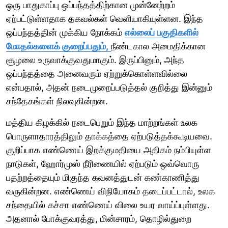
ஒரு பாதுகாப்பு ஒப்பந்தத்திற்கான முன்னேற்றம்
ஏற்பட்டுள்ளதாக தகவல்கள் வெளியாகியுள்ளன. இந்த
ஒப்பந்தத்தின் முக்கிய நோக்கம்
எல்லைப் பகுதிகளில்
மோதல்களைக் குறைப்பதும்,
நீண்டகால அமைதிக்கான
சூழலை உருவாக்குவதுமாகும். இருப்பினும், அந்த
ஒப்பந்தத்தை அனைவரும் ஏற்றுக்கொள்ளவில்லை
என்பதால், அதன் நடைமுறைப்படுத்தல் குறித்து இன்னும்
சந்தேகங்கள் நிலவுகின்றன.
மத்திய கிழக்கில் நடைபெறும் இந்த மாற்றங்கள் உலக
பொருளாதாரத்திலும் தாக்கத்தை ஏற்படுத்தக்கூடியவை.
குறிப்பாக எண்ணெய் இறக்குமதியை அதிகம் நம்பியுள்ள
நாடுகள், ஹோர்முஸ் நீரிணையில் ஏற்படும் ஒவ்வொரு
பதற்றத்தையும் மிகுந்த கவனத்துடன் கண்காணித்து
வருகின்றன. எண்ணெய் விநியோகம் தடைப்பட்டால், உலக
சந்தையில் கச்சா எண்ணெய் விலை உயர வாய்ப்புள்ளது.
அதனால் போக்குவரத்து, மின்சாரம், தொழில்துறை