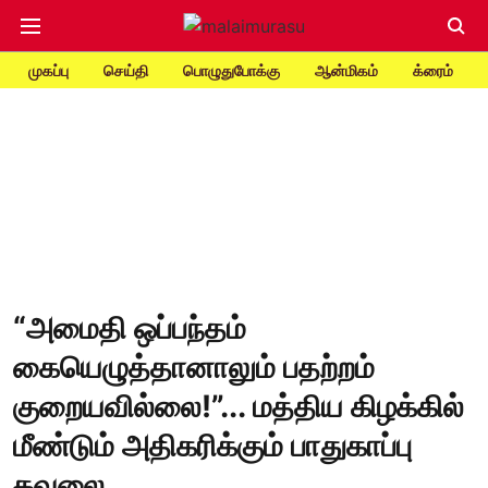
முகப்பு
செய்தி
பொழுதுபோக்கு
ஆன்மிகம்
க்ரைம்
“அமைதி ஒப்பந்தம்
கையெழுத்தானாலும் பதற்றம்
குறையவில்லை!”... மத்திய கிழக்கில்
மீண்டும் அதிகரிக்கும் பாதுகாப்பு
கவலை