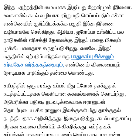
இந்த பதற்றத்தின் மையமாக இருப்பது ஹோர்முஸ் நீரிணை.
உலகளவில் கடல் வழியாக ஏற்றுமதி செய்யப்படும் கச்சா
எண்ணெயில் குறிப்பிடத்தக்க பகுதி இந்த நீரிணை
வழியாகவே செல்கிறது. ஆசியா, ஐரோப்பா உள்ளிட்ட பல
நாடுகளின் எரிசக்தி தேவைக்கு இந்தப் பாதை மிகவும்
முக்கியமானதாக கருதப்படுகிறது. எனவே, இந்தப்
பகுதியில் ஏற்படும் எந்தவொரு
பாதுகாப்பு சிக்கலும்
சர்வதேச வர்த்தகத்தையும்,
எண்ணெய் விலையையும்
நேரடியாக பாதிக்கும் தன்மை கொண்டது.
சமீபத்தில் ஒரு சரக்கு கப்பல் மீது ட்ரோன் தாக்குதல்
நடத்தப்பட்டதாக வெளியான தகவல்களைத் தொடர்ந்து,
அமெரிக்கா பதிலடி நடவடிக்கையாக ஈரானுடன்
தொடர்புடைய சில ராணுவ இலக்குகள் மீது தாக்குதல்
நடத்தியதாக அறிவித்தது. இதையடுத்து, கடல் பாதுகாப்பு
மீதான கவலை மீண்டும் அதிகரித்தது. வர்த்தகக்
கப்பல்கள் பாதுகாப்பாக பயணம் செய்ய முடியுமா என்ற