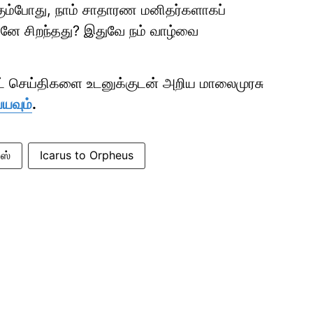
க்கும்போது, நாம் சாதாரண மனிதர்களாகப்
னே சிறந்தது? இதுவே நம் வாழ்வை
ாட் செய்திகளை உடனுக்குடன் அறிய மாலைமுரசு
்யவும்
.
யஸ்
Icarus to Orpheus