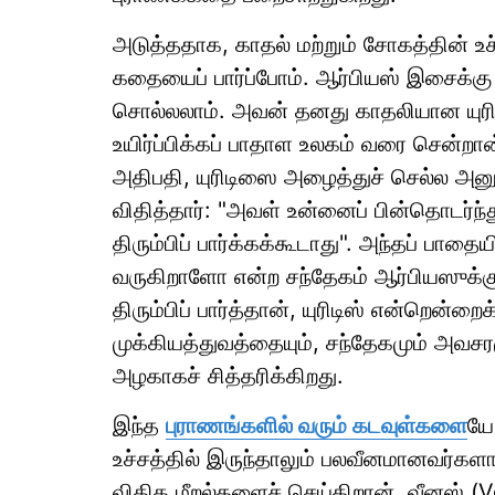
அடுத்ததாக, காதல் மற்றும் சோகத்தின் உச்ச
கதையைப் பார்ப்போம். ஆர்பியஸ் இசைக்
சொல்லலாம். அவன் தனது காதலியான யுர
உயிர்ப்பிக்கப் பாதாள உலகம் வரை சென்
அதிபதி, யுரிடிஸை அழைத்துச் செல்ல அனு
விதித்தார்: "அவள் உன்னைப் பின்தொடர்ந
திரும்பிப் பார்க்கக்கூடாது". அந்தப் பாத
வருகிறாளோ என்ற சந்தேகம் ஆர்பியஸுக்கு
திரும்பிப் பார்த்தான், யுரிடிஸ் என்றென்
முக்கியத்துவத்தையும், சந்தேகமும் அவசரம
அழகாகச் சித்தரிக்கிறது.
இந்த
புராணங்களில் வரும் கடவுள்களை
யே
உச்சத்தில் இருந்தாலும் பலவீனமானவர்களா
விதிக மீறல்களைச் செய்கிறான், வீனஸ் (