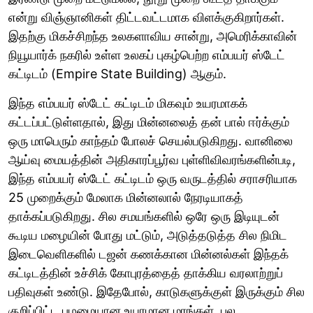
என்று விஞ்ஞானிகள் திட்டவட்டமாக விளக்குகிறார்கள்.
இதற்கு மிகச்சிறந்த உலகளாவிய சான்று, அமெரிக்காவின்
நியூயார்க் நகரில் உள்ள உலகப் புகழ்பெற்ற எம்பயர் ஸ்டேட்
கட்டிடம் (Empire State Building) ஆகும்.
இந்த எம்பயர் ஸ்டேட் கட்டிடம் மிகவும் உயரமாகக்
கட்டப்பட்டுள்ளதால், இது மின்னலைத் தன் பால் ஈர்க்கும்
ஒரு மாபெரும் காந்தம் போலச் செயல்படுகிறது. வானிலை
ஆய்வு மையத்தின் அதிகாரப்பூர்வ புள்ளிவிவரங்களின்படி,
இந்த எம்பயர் ஸ்டேட் கட்டிடம் ஒரு வருடத்தில் சராசரியாக
25 முறைக்கும் மேலாக மின்னலால் நேரடியாகத்
தாக்கப்படுகிறது. சில சமயங்களில் ஒரே ஒரு இடியுடன்
கூடிய மழையின் போது மட்டும், அடுத்தடுத்த சில நிமிட
இடைவெளிகளில் டஜன் கணக்கான மின்னல்கள் இந்தக்
கட்டிடத்தின் உச்சிக் கோபுரத்தைத் தாக்கிய வரலாற்றுப்
பதிவுகள் உண்டு. இதேபோல், காடுகளுக்குள் இருக்கும் சில
குறிப்பிட்ட பழமையான உயரமான மரங்கள், பல