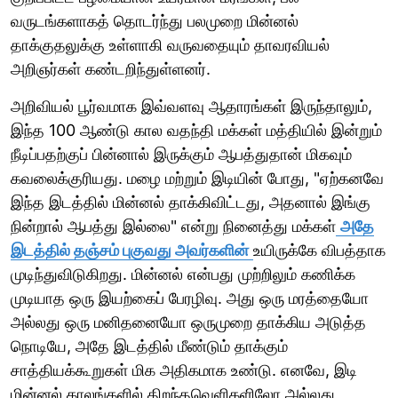
வருடங்களாகத் தொடர்ந்து பலமுறை மின்னல்
தாக்குதலுக்கு உள்ளாகி வருவதையும் தாவரவியல்
அறிஞர்கள் கண்டறிந்துள்ளனர்.
அறிவியல் பூர்வமாக இவ்வளவு ஆதாரங்கள் இருந்தாலும்,
இந்த 100 ஆண்டு கால வதந்தி மக்கள் மத்தியில் இன்றும்
நீடிப்பதற்குப் பின்னால் இருக்கும் ஆபத்துதான் மிகவும்
கவலைக்குரியது. மழை மற்றும் இடியின் போது, "ஏற்கனவே
இந்த இடத்தில் மின்னல் தாக்கிவிட்டது, அதனால் இங்கு
நின்றால் ஆபத்து இல்லை" என்று நினைத்து மக்கள்
அதே
இடத்தில் தஞ்சம் புகுவது அவர்களின்
உயிருக்கே விபத்தாக
முடிந்துவிடுகிறது. மின்னல் என்பது முற்றிலும் கணிக்க
முடியாத ஒரு இயற்கைப் பேரழிவு. அது ஒரு மரத்தையோ
அல்லது ஒரு மனிதனையோ ஒருமுறை தாக்கிய அடுத்த
நொடியே, அதே இடத்தில் மீண்டும் தாக்கும்
சாத்தியக்கூறுகள் மிக அதிகமாக உண்டு. எனவே, இடி
மின்னல் காலங்களில் திறந்தவெளிகளிலோ அல்லது