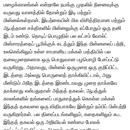
மழைக்காலங்கள் என்றாலே நமக்கு முதலில் நினைவுக்கு
வருவது வானத்தில் தோன்றும் இடி மற்றும்
மின்னல்கள்தான். இயற்கையின் மிக விசித்திரமான மற்றும்
ஆபத்தான சக்திகளில் மின்னலுக்கு எப்போதும் ஒரு தனி
இடம் உண்டு. நொடிப் பொழுதில் பல லட்சம் வோல்ட்
மின்சாரத்தைப் பூமிக்குக் கடத்தும் இந்த மின்னலைப் பற்றி,
உலகெங்கிலும் உள்ள சாமானிய மக்கள் மத்தியில் பல
தலைமுறைகளாக ஒரு பொதுவான பழமொழி பேசப்பட்டு
வருகிறது. அதாவது, மின்னல் ஒருமுறை ஒரு குறிப்பிட்ட
இடத்தை அல்லது பொருளைத் தாக்கிவிட்டால், அது
மீண்டும் அதே இடத்தை இரண்டாவது முறை தாக்கவே
தாக்காது என்பதுதான் அந்தத் தகவல். ஆபத்துக்
காலங்களில் தங்களைப் பாதுகாத்துக் கொள்ள மக்கள்
இந்தத் தகவலை ஒரு விதியாகவே இன்றும் நம்பிப் பின்பற்றி
வருகிறார்கள். பல திரைப்படங்களிலும், கதைகளிலும் கூட
இந்தத் தகவல் ஒரு அறிவியல் உண்மை போலக்
காட்டப்பட்டுவிட்டது. ஆனால், நவீன வானிலை