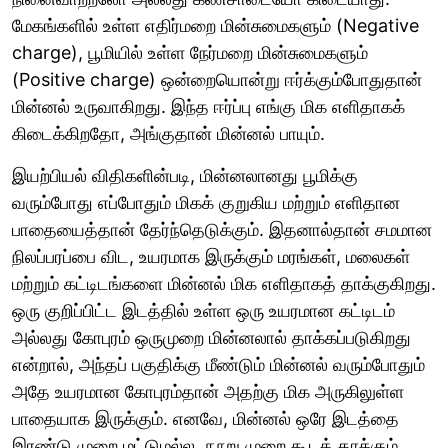
மேகங்களில் உள்ள எதிர்மறை மின்சுமைகளும் (Negative
charge), பூமியில் உள்ள நேர்மறை மின்சுமைகளும்
(Positive charge) ஒன்றையொன்று ஈர்க்கும்போதுதான்
மின்னல் உருவாகிறது. இந்த ஈர்ப்பு எங்கு மிக எளிதாகக்
கிடைக்கிறதோ, அங்குதான் மின்னல் பாயும்.
இயற்பியல் விதிகளின்படி, மின்னலானது பூமிக்கு
வரும்போது எப்போதும் மிகக் குறுகிய மற்றும் எளிதான
பாதையைத்தான் தேர்ந்தெடுக்கும். இதனால்தான் சமமான
நிலப்பரப்பை விட, உயரமாக இருக்கும் மரங்கள், மலைகள்
மற்றும் கட்டிடங்களை மின்னல் மிக எளிதாகத் தாக்குகிறது.
ஒரு குறிப்பிட்ட இடத்தில் உள்ள ஒரு உயரமான கட்டிடம்
அல்லது கோபுரம் ஒருமுறை மின்னலால் தாக்கப்படுகிறது
என்றால், அந்தப் பகுதிக்கு மீண்டும் மின்னல் வரும்போதும்
அதே உயரமான கோபுரம்தான் அதற்கு மிக அருகிலுள்ள
பாதையாக இருக்கும். எனவே, மின்னல் ஒரே இடத்தை
இரண்டு முறை மட்டுமல்ல, நூறு முறை கூடத் தாக்கும்