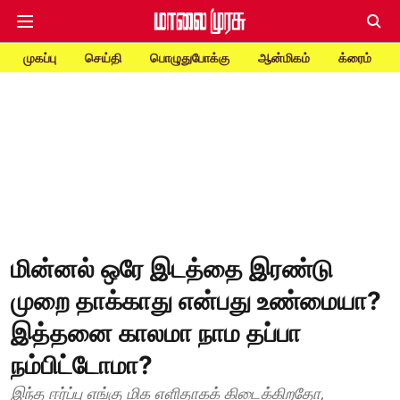
முகப்பு
செய்தி
பொழுதுபோக்கு
ஆன்மிகம்
க்ரைம்
மின்னல் ஒரே இடத்தை இரண்டு
முறை தாக்காது என்பது உண்மையா?
இத்தனை காலமா நாம தப்பா
நம்பிட்டோமா?
இந்த ஈர்ப்பு எங்கு மிக எளிதாகக் கிடைக்கிறதோ,