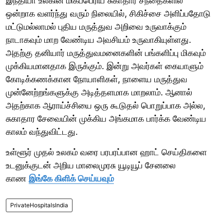
இந்தியா உலகின் மிகப்பெரிய சுகாதார சந்தைகளில்
ஒன்றாக வளர்ந்து வரும் நிலையில், சிகிச்சை அளிப்பதோடு
மட்டுமல்லாமல் புதிய மருத்துவ அறிவை உருவாக்கும்
நாடாகவும் மாற வேண்டிய அவசியம் உருவாகியுள்ளது.
அதற்கு தனியார் மருத்துவமனைகளின் பங்களிப்பு மிகவும்
முக்கியமானதாக இருக்கும். இன்று அவர்கள் கையாளும்
கோடிக்கணக்கான நோயாளிகள், நாளைய மருத்துவ
முன்னேற்றங்களுக்கு அடித்தளமாக மாறலாம். ஆனால்
அதற்காக ஆராய்ச்சியை ஒரு கூடுதல் பொறுப்பாக அல்ல,
சுகாதார சேவையின் முக்கிய அங்கமாக பார்க்க வேண்டிய
காலம் வந்துவிட்டது.
உள்ளூர் முதல் உலகம் வரை பரபரப்பான ஹாட் செய்திகளை
உடனுக்குடன் அறிய மாலைமுரசு யூடியூப் சேனலை
காண
இங்கே கிளிக் செய்யவும்
PrivateHospitalsIndia