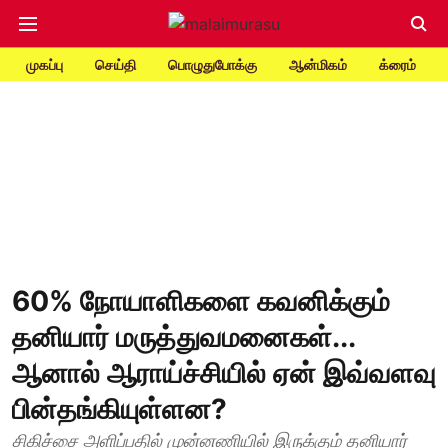
முகப்பு
செய்தி
பொழுதுபோக்கு
ஆன்மிகம்
க்ரைம்
60% நோயாளிகளை கவனிக்கும்
தனியார் மருத்துவமனைகள்...
ஆனால் ஆராய்ச்சியில் ஏன் இவ்வளவு
பின்தங்கியுள்ளன?
சிகிச்சை அளிப்பதில் முன்னணியில் இருக்கும் தனியார்