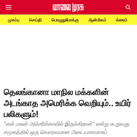
முகப்பு
செய்தி
பொழுதுபோக்கு
ஆன்மிகம்
க்ரைம்
தெலங்கானா மாநில மக்களின்
அடங்காத அமெரிக்க வெறியும்.. உயிர்
பலிகளும்!
"என் மகன் அமெரிக்காவில் இருக்கிறான்" என்று கூறுவது
சமூகத்தில் ஒரு கௌரவமான அடையாளமாகப்