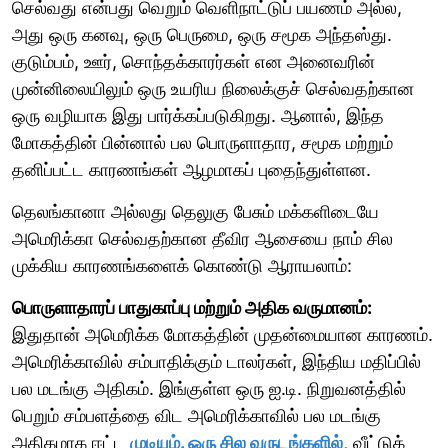
செல்வது என்பது வெறும் வெளிநாட்டுப் பயணம் அல்ல,
அது ஒரு கனவு, ஒரு பெருமை, ஒரு சமூக அந்தஸ்து.
குடும்பம், ஊர், சொந்தக்காரர்கள் என அனைவரின்
முன்னிலையிலும் ஒரு உயரிய நிலைக்குச் செல்வதற்கான
ஒரு வழியாக இது பார்க்கப்படுகிறது. ஆனால், இந்த
மோகத்தின் பின்னால் பல பொருளாதார, சமூக மற்றும்
தனிப்பட்ட காரணங்கள் ஆழமாகப் புதைந்துள்ளன.
தெலங்கானா அல்லது தெலுகு பேசும் மக்களிடையே
அமெரிக்கா செல்வதற்கான தீவிர ஆசையை நாம் சில
முக்கிய காரணங்களைக் கொண்டு ஆராயலாம்:
பொருளாதாரப் பாதுகாப்பு மற்றும் அதிக வருமானம்:
இதுதான் அமெரிக்க மோகத்தின் முதன்மையான காரணம்.
அமெரிக்காவில் சம்பாதிக்கும் டாலர்கள், இந்திய மதிப்பில்
பல மடங்கு அதிகம். இங்குள்ள ஒரு ஐ.டி. நிறுவனத்தில்
பெறும் சம்பளத்தை விட அமெரிக்காவில் பல மடங்கு
அதிகமாக ஈட்ட
முடியும். ஒரு சில வருடங்களில்,
வீட்டுக்