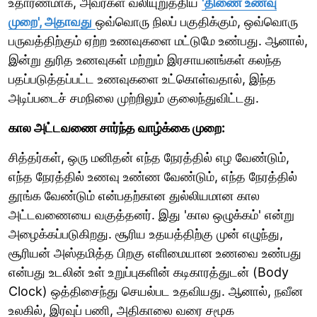
உதாரணமாக, அவர்கள் வலியுறுத்திய
'திணை உணவு
முறை', அதாவது
ஒவ்வொரு நிலப் பகுதிக்கும், ஒவ்வொரு
பருவத்திற்கும் ஏற்ற உணவுகளை மட்டுமே உண்பது. ஆனால்,
இன்று துரித உணவுகள் மற்றும் இரசாயனங்கள் கலந்த
பதப்படுத்தப்பட்ட உணவுகளை உட்கொள்வதால், இந்த
அடிப்படைச் சமநிலை முற்றிலும் குலைந்துவிட்டது.
கால அட்டவணை சார்ந்த வாழ்க்கை முறை:
சித்தர்கள், ஒரு மனிதன் எந்த நேரத்தில் எழ வேண்டும்,
எந்த நேரத்தில் உணவு உண்ண வேண்டும், எந்த நேரத்தில்
தூங்க வேண்டும் என்பதற்கான துல்லியமான கால
அட்டவணையை வகுத்தனர். இது 'கால ஒழுக்கம்' என்று
அழைக்கப்படுகிறது. சூரிய உதயத்திற்கு முன் எழுந்து,
சூரியன் அஸ்தமித்த பிறகு எளிமையான உணவை உண்பது
என்பது உடலின் உள் உறுப்புகளின் கடிகாரத்துடன் (Body
Clock) ஒத்திசைந்து செயல்பட உதவியது. ஆனால், நவீன
உலகில், இரவுப் பணி, அதிகாலை வரை சமூக