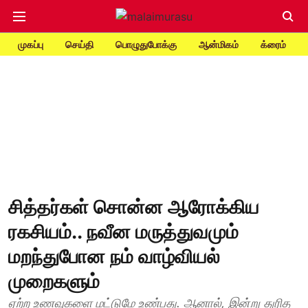
முகப்பு
செய்தி
பொழுதுபோக்கு
ஆன்மிகம்
க்ரைம்
சித்தர்கள் சொன்ன ஆரோக்கிய
ரகசியம்.. நவீன மருத்துவமும்
மறந்துபோன நம் வாழ்வியல்
முறைகளும்
ஏற்ற உணவுகளை மட்டுமே உண்பது. ஆனால், இன்று துரித