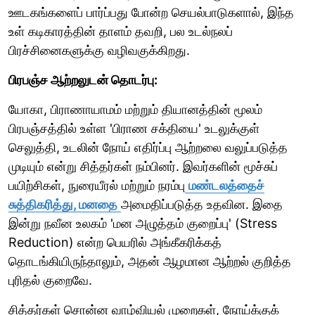
ஊடகங்களைப் பார்ப்பது போன்ற செயல்பாடுகளால், இந்த
உள் கடிகாரத்தின் தாளம் தவறி, பல உடல்நலப்
பிரச்சினைகளுக்கு வழிவகுக்கிறது.
பிரபஞ்ச ஆற்றலுடன் தொடர்பு:
யோகா, பிராணாயாமம் மற்றும் தியானத்தின் மூலம்
பிரபஞ்சத்தில் உள்ள 'பிராண சக்தியை' உடலுக்குள்
செலுத்தி, உடலின் நோய் எதிர்ப்பு ஆற்றலை வலுப்படுத்த
முடியும் என்று சித்தர்கள் நம்பினர். இவர்களின் மூச்சுப்
பயிற்சிகள், நுரையீரல் மற்றும் நரம்பு
மண்டலத்தைச்
சுத்திகரித்து, மனதை
அமைதிப்படுத்த உதவின. இதை
இன்று நவீன உலகம் 'மன அழுத்தம் குறைப்பு' (Stress
Reduction) என்ற பெயரில் அங்கீகரிக்கத்
தொடங்கியிருந்தாலும், அதன் ஆழமான ஆற்றல் குறித்த
புரிதல் குறைவே.
சித்தர்கள் சொன்ன வாழ்வியல் முறைகள், நோய்க்குக்