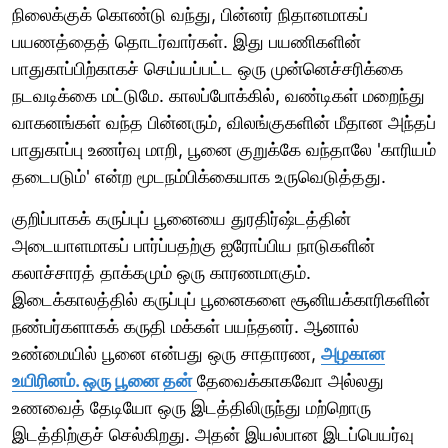
நிலைக்குக் கொண்டு வந்து, பின்னர் நிதானமாகப்
பயணத்தைத் தொடர்வார்கள். இது பயணிகளின்
பாதுகாப்பிற்காகச் செய்யப்பட்ட ஒரு முன்னெச்சரிக்கை
நடவடிக்கை மட்டுமே. காலப்போக்கில், வண்டிகள் மறைந்து
வாகனங்கள் வந்த பின்னரும், விலங்குகளின் மீதான அந்தப்
பாதுகாப்பு உணர்வு மாறி, பூனை குறுக்கே வந்தாலே 'காரியம்
தடைபடும்' என்ற மூடநம்பிக்கையாக உருவெடுத்தது.
குறிப்பாகக் கருப்புப் பூனையை துரதிர்ஷ்டத்தின்
அடையாளமாகப் பார்ப்பதற்கு ஐரோப்பிய நாடுகளின்
கலாச்சாரத் தாக்கமும் ஒரு காரணமாகும்.
இடைக்காலத்தில் கருப்புப் பூனைகளை சூனியக்காரிகளின்
நண்பர்களாகக் கருதி மக்கள் பயந்தனர். ஆனால்
உண்மையில் பூனை என்பது ஒரு சாதாரண,
அழகான
உயிரினம். ஒரு பூனை தன்
தேவைக்காகவோ அல்லது
உணவைத் தேடியோ ஒரு இடத்திலிருந்து மற்றொரு
இடத்திற்குச் செல்கிறது. அதன் இயல்பான இடப்பெயர்வு