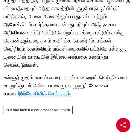
சமுதாயத்திற்கு அழகு. முன்னோர்கள் சொன்ன ஒவ்வொரு
விஷயத்தையும் அந்த காலத்தின் சூழலோடு ஒப்பிட்டுப்
பார்த்தால், அவை அனைத்தும் பாதுகாப்பு மற்றும்
ஆரோக்கியம் சார்ந்தவை என்பது புரியும். அத்தகைய
அறிவியலை விட்டுவிட்டு வெறும் பயத்தை மட்டும் சுமந்து
கொண்டிருப்பதை நாம் தவிர்க்க வேண்டும். உங்கள்
வெற்றியும் தோல்வியும் உங்கள் கைகளில் மட்டுமே உள்ளது,
பூனையின் காலடியில் இல்லை என்பதை உணர்ந்து
செயல்படுங்கள்.
உள்ளூர் முதல் உலகம் வரை பரபரப்பான ஹாட் செய்திகளை
உடனுக்குடன் அறிய மாலைமுரசு யூடியூப் சேனலை
காண
இங்கே கிளிக் செய்யவும்.
Is it bad luck if a cat crosses your path