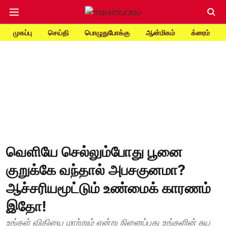
முகப்பு
செய்தி
பொழுதுபோக்கு
ஆன்மிகம்
க்ரைம்
வெளியே செல்லும்போது பூனை
குறுக்கே வந்தால் அபசகுனமா?
ஆச்சரியமூட்டும் உண்மைக் காரணம்
இதோ!
உங்கள் விதியை மாற்றும் என்று நினைப்பது உங்களின் சுய