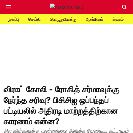
முகப்பு
செய்தி
பொழுதுபோக்கு
ஆன்மிகம்
க்ரைம்
விராட் கோலி - ரோகித் சர்மாவுக்கு
நேர்ந்த சரிவு? பிசிசிஐ ஒப்பந்தப்
பட்டியலில் அதிரடி மாற்றத்திற்கான
காரணம் என்ன?
சில வீரர்களுக்கு முன்னுரிமை அளிக்க வேண்டிய கட்டாயம்