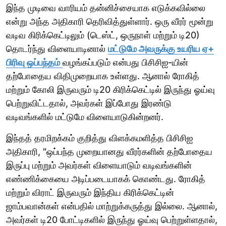
இந்த முடிவை வாரியம் தன்னிச்சையாக எடுக்கவில்லை
என்று அந்த அதிகாரி தெரிவித்துள்ளார். ஒரு வீரர் மூன்று
வடிவ கிரிக்கெட்டிலும் (டெஸ்ட், ஒருநாள் மற்றும் டி20)
தொடர்ந்து விளையாடினால்
மட்டுமே அவருக்கு உயரிய ஏ+
பிரிவு ஒப்பந்தம்
வழங்கப்படும் என்பது பிசிசிஐ-யின்
தற்போதைய விதிமுறையாக உள்ளது. ஆனால் ரோகித்
மற்றும் கோலி இருவரும் டி20 கிரிக்கெட்டில் இருந்து ஓய்வு
பெற்றுவிட்டதால், அவர்கள் இப்போது இரண்டு
வடிவங்களில் மட்டுமே விளையாடுகின்றனர்.
இந்தத் தரமிறக்கம் குறித்து விளக்கமளித்த பிசிசிஐ
அதிகாரி, "ஒப்பந்த முறையானது வீரர்களின் தற்போதைய
இருப்பு மற்றும் அவர்கள் விளையாடும் வடிவங்களின்
எண்ணிக்கையை அடிப்படையாகக் கொண்டது. ரோகித்
மற்றும் விராட் இருவரும் இந்திய கிரிக்கெட்டின்
ஜாம்பவான்கள் என்பதில் மாற்றுக்கருத்து இல்லை. ஆனால்,
அவர்கள் டி20 போட்டிகளில் இருந்து ஓய்வு பெற்றுள்ளதால்,