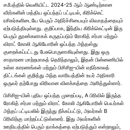
சமீபத்தில் வெளியிட்ட 2024-25 ஆம் ஆண்டிற்கான
வீரர்களின் மத்திய ஒப்பந்தப் பட்டியல், கிரிக்கெட்
ரசிகர்களிடையே பெரும் அதிர்ச்சியையும் விவாதத்தையும்
ஏற்படுத்தியுள்ளது. குறிப்பாக, இந்திய கிரிக்கெட்டின் இரு
பெரும் தூண்களாகக் கருதப்படும் ரோகித் சர்மா மற்றும்
விராட் கோலி ஆகியோரின் ஒப்பந்த அந்தஸ்து
குறைக்கப்பட்டது பேசுபொருளாகியுள்ளது. இது ஒரு
சாதாரண மாற்றமாகத் தெரிந்தாலும், இதன் பின்னணியில்
உள்ள காரணங்கள் மற்றும் பிசிசிஐ-யின் எதிர்காலத்
திட்டங்கள் குறித்து அந்த வாரியத்தின் உயர் அதிகாரி
ஒருவர் தற்போது விரிவான விளக்கத்தை அளித்துள்ளார்.
பிசிசிஐ-யின் புதிய ஒப்பந்த முறைப்படி, A பிரிவில் இருந்த
ரோகித் சர்மா மற்றும் விராட் கோலி ஆகியோரின் பெயர்கள்
அந்தப் பட்டியலில் இருந்து நீக்கப்பட்டு, அவர்கள் B
பிரிவிற்கு மாற்றப்பட்டுள்ளனர். இது அவர்களின்
ஊதியத்தில் பெரும் தாக்கத்தை ஏற்படுத்தும் என்றாலும்,