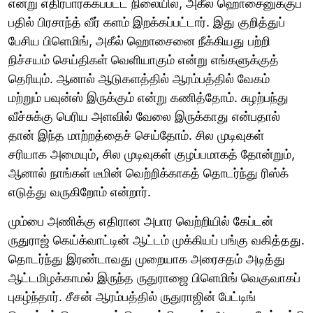
என்று எதிர்பார்க்கப்பட்ட நிலையில், அகீல் ஹொசைனுக்குப்
பதில் பிரசாந்த் வீர் களம் இறக்கப்பட்டார். இது குறித்துப்
பேசிய பிளெமிங், அகீல் ஹொசைனை நீக்கியது பற்றி
நிச்சயம் செய்திகள் வெளியாகும் என்று எங்களுக்குத்
தெரியும். ஆனால் ஆடுகளத்தில் ஆரம்பத்தில் வேகம்
மற்றும் பவுன்ஸ் இருக்கும் என்று கணித்தோம். சுழற்பந்து
வீச்சுக்கு பெரிய அளவில் வேலை இருக்காது என்பதால்
தான் இந்த மாற்றத்தைச் செய்தோம். சில முடிவுகள்
சரியாக அமையும், சில முடிவுகள் குழப்பமாகத் தோன்றும்,
ஆனால் நாங்கள் டீமின் வெற்றிக்காகத் தொடர்ந்து ரிஸ்க்
எடுத்து வருகிறோம் என்றார்.
மும்பை அணிக்கு எதிரான அபார வெற்றியில் கேப்டன்
ருதுராஜ் கெய்க்வாட்டின் ஆட்டம் முக்கியப் பங்கு வகித்தது.
தொடர்ந்து இரண்டாவது முறையாக அரைசதம் அடித்து
ஆட்டமிழக்காமல் இருந்த ருதுராஜை பிளெமிங் வெகுவாகப்
புகழ்ந்தார். சீசன் ஆரம்பத்தில் ருதுராஜின் பேட்டிங்