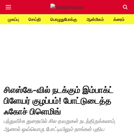
முகப்பு
செய்தி
பொழுதுபோக்கு
ஆன்மிகம்
க்ரைம்
சிஎஸ்கே-வில் நடக்கும் இம்பாக்ட்
பிளேயர் குழப்பம்! போட்டுடைத்த
ஃகோச் பிளெமிங்
பந்துவீச்சு துறையில் சில தவறுகள் நடந்திருக்கலாம்,
ஆனால் ஒவ்வொரு போட்டியிலும் நாங்கள் புதிய