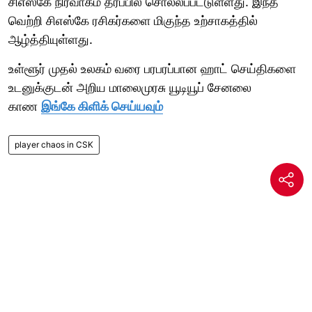
சிஎஸ்கே நிர்வாகம் தரப்பில் சொல்லப்பட்டுள்ளது. இந்த
வெற்றி சிஎஸ்கே ரசிகர்களை மிகுந்த உற்சாகத்தில்
ஆழ்த்தியுள்ளது.
உள்ளூர் முதல் உலகம் வரை பரபரப்பான ஹாட் செய்திகளை
உடனுக்குடன் அறிய மாலைமுரசு யூடியூப் சேனலை
காண
இங்கே கிளிக் செய்யவும்
player chaos in CSK