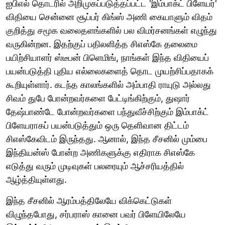
ஐபிஎல் தொடரில் அறிமுகப்படுத்தப்பட்ட 'இம்பாக்ட் பிளேயர்'
விதியை சென்னை சூப்பர் கிங்ஸ் அணி கையாளும் விதம்
குறித்து சமூக வலைதளங்களில் பல விமர்சனங்கள் எழுந்து
வருகின்றன. இதற்குப் பதிலளித்த சிஎஸ்கே தலைமை
பயிற்சியாளர் ஸ்டீபன் பிளெமிங், நாங்கள் இந்த விதியைப்
பயன்படுத்தி புதிய எல்லைகளைத் தொட முயற்சிப்பதாகக்
கூறியுள்ளார். கடந்த காலங்களில் அம்பாதி ராயுடு அல்லது
சிவம் துபே போன்றவர்களை பேட்டிங்கிற்கும், துஷார்
தேஷ்பாண்டே போன்றவர்களை பந்துவீச்சிற்கும் இம்பாக்ட்
பிளேயராகப் பயன்படுத்தும் ஒரு தெளிவான திட்டம்
சிஎஸ்கேவிடம் இருந்தது. ஆனால், இந்த சீசனில் மும்பை
இந்தியன்ஸ் போன்ற அணிகளுக்கு எதிராக சிஎஸ்கே
எடுத்து வரும் முடிவுகள் பலரையும் ஆச்சரியத்தில்
ஆழ்த்தியுள்ளது.
இந்த சீசனில் ஆரம்பத்திலேயே விக்கெட்டுகள்
விழுந்தபோது, சர்பராஸ் கானை பவர் பிளேயிலேயே