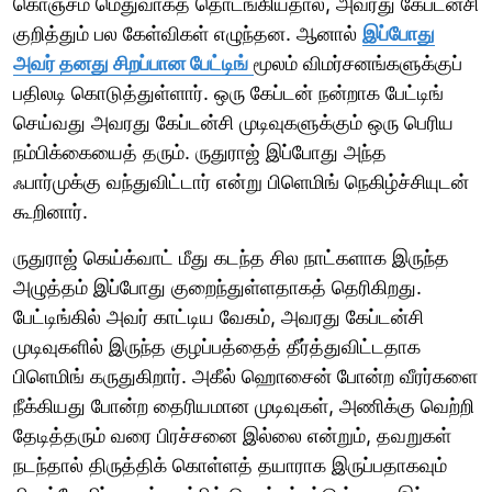
கொஞ்சம் மெதுவாகத் தொடங்கியதால், அவரது கேப்டன்சி
குறித்தும் பல கேள்விகள் எழுந்தன. ஆனால்
இப்போது
அவர் தனது சிறப்பான பேட்டிங்
மூலம் விமர்சனங்களுக்குப்
பதிலடி கொடுத்துள்ளார். ஒரு கேப்டன் நன்றாக பேட்டிங்
செய்வது அவரது கேப்டன்சி முடிவுகளுக்கும் ஒரு பெரிய
நம்பிக்கையைத் தரும். ருதுராஜ் இப்போது அந்த
ஃபார்முக்கு வந்துவிட்டார் என்று பிளெமிங் நெகிழ்ச்சியுடன்
கூறினார்.
ருதுராஜ் கெய்க்வாட் மீது கடந்த சில நாட்களாக இருந்த
அழுத்தம் இப்போது குறைந்துள்ளதாகத் தெரிகிறது.
பேட்டிங்கில் அவர் காட்டிய வேகம், அவரது கேப்டன்சி
முடிவுகளில் இருந்த குழப்பத்தைத் தீர்த்துவிட்டதாக
பிளெமிங் கருதுகிறார். அகீல் ஹொசைன் போன்ற வீரர்களை
நீக்கியது போன்ற தைரியமான முடிவுகள், அணிக்கு வெற்றி
தேடித்தரும் வரை பிரச்சனை இல்லை என்றும், தவறுகள்
நடந்தால் திருத்திக் கொள்ளத் தயாராக இருப்பதாகவும்