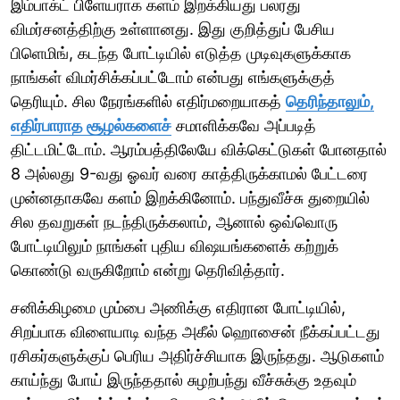
இம்பாக்ட் பிளேயராக களம் இறக்கியது பலரது
விமர்சனத்திற்கு உள்ளானது. இது குறித்துப் பேசிய
பிளெமிங், கடந்த போட்டியில் எடுத்த முடிவுகளுக்காக
நாங்கள் விமர்சிக்கப்பட்டோம் என்பது எங்களுக்குத்
தெரியும். சில நேரங்களில் எதிர்மறையாகத்
தெரிந்தாலும்,
எதிர்பாராத சூழல்களைச்
சமாளிக்கவே அப்படித்
திட்டமிட்டோம். ஆரம்பத்திலேயே விக்கெட்டுகள் போனதால்
8 அல்லது 9-வது ஓவர் வரை காத்திருக்காமல் பேட்டரை
முன்னதாகவே களம் இறக்கினோம். பந்துவீச்சு துறையில்
சில தவறுகள் நடந்திருக்கலாம், ஆனால் ஒவ்வொரு
போட்டியிலும் நாங்கள் புதிய விஷயங்களைக் கற்றுக்
கொண்டு வருகிறோம் என்று தெரிவித்தார்.
சனிக்கிழமை மும்பை அணிக்கு எதிரான போட்டியில்,
சிறப்பாக விளையாடி வந்த அகீல் ஹொசைன் நீக்கப்பட்டது
ரசிகர்களுக்குப் பெரிய அதிர்ச்சியாக இருந்தது. ஆடுகளம்
காய்ந்து போய் இருந்ததால் சுழற்பந்து வீச்சுக்கு உதவும்