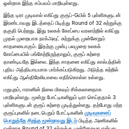
ஒன்றாக இந்த சம்பவம் மாறியுள்ளது.
இந்த டிரா முடிவால் எகிப்து குரூப்-Gயில் 5 புள்ளிகளுடன்
இரண்டாவது இடத்தைப் பிடித்து Round of 32 சுற்றுக்கு
தகுதி பெற்றது. இது உலகக் கோப்பை வரலாற்றில் எகிப்து
முதல் முறையாக நாக்அவுட் சுற்றுக்கு முன்னேறும்
சாதனையாகும். இதற்கு முன்பு பலமுறை உலகக்
கோப்பையில் பங்கேற்றிருந்தாலும், குரூப் சுற்றை
தாண்டியதே இல்லை. இந்த சாதனை எகிப்து கால்பந்தின்
புதிய அத்தியாயமாக பார்க்கப்படுகிறது. அடுத்த சுற்றில்
எகிப்து ஆஸ்திரேலியாவை எதிர்கொள்ள உள்ளது.
மறுபுறம், ஈரானின் நிலை மிகவும் சிக்கலானதாக
மாறியுள்ளது. மூன்று போட்டிகளிலும் டிரா செய்ததால் 3
புள்ளிகளுடன் குரூப் சுற்றை முடித்துள்ளது. தற்போது மற்ற
குரூப்புகளில் நடைபெறும் போட்டிகளின்
முடிவுகளைப்
பொறுத்தே சிறந்த மூன்றாவது இடம்
பிடித்த அணிகளில்
ஒன்றாக Round of 32 சுற்றுக்கு முன்னேறுமா என்பது