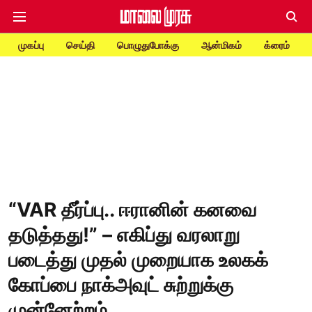
முகப்பு
செய்தி
பொழுதுபோக்கு
ஆன்மிகம்
க்ரைம்
“VAR தீர்ப்பு.. ஈரானின் கனவை
தடுத்தது!” – எகிப்து வரலாறு
படைத்து முதல் முறையாக உலகக்
கோப்பை நாக்அவுட் சுற்றுக்கு
முன்னேற்றம்