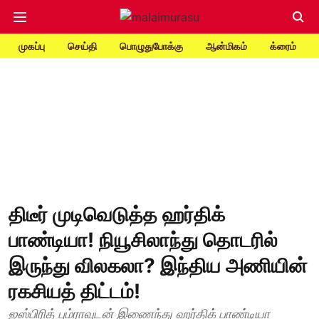
முகப்பு
செய்தி
பொழுதுபோக்கு
ஆன்மிகம்
க்ரைம்
திடீர் முடிவெடுத்த ஹர்திக்
பாண்டியா! நியூசிலாந்து தொடரில்
இருந்து விலகலா? இந்திய அணியின்
ரகசியத் திட்டம்!
ஜஸ்பிரித் பும்ராவுடன் இணைந்து ஹர்திக் பாண்டியா