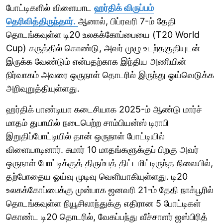
போட்டிகளில் விளையாட
ஹர்திக் விருப்பம்
தெரிவித்திருந்தார்.
ஆனால், பிப்ரவரி 7-ம் தேதி
தொடங்கவுள்ள டி20 உலகக்கோப்பையை (T20 World
Cup) கருத்தில் கொண்டு, அவர் முழு உடற்தகுதியுடன்
இருக்க வேண்டும் என்பதற்காக இந்திய அணியின்
நிர்வாகம் அவரை ஒருநாள் தொடரில் இருந்து ஓய்வெடுக்க
அறிவுறுத்தியுள்ளது.
ஹர்திக் பாண்டியா கடைசியாக 2025-ம் ஆண்டு மார்ச்
மாதம் துபாயில் நடைபெற்ற சாம்பியன்ஸ் டிராபி
இறுதிப்போட்டியில் தான் ஒருநாள் போட்டியில்
விளையாடினார். சுமார் 10 மாதங்களுக்குப் பிறகு அவர்
ஒருநாள் போட்டிக்குத் திரும்பத் திட்டமிட்டிருந்த நிலையில்,
தற்போதைய ஓய்வு முடிவு வெளியாகியுள்ளது. டி20
உலகக்கோப்பைக்கு முன்பாக ஜனவரி 21-ம் தேதி நாக்பூரில்
தொடங்கவுள்ள நியூசிலாந்துக்கு எதிரான 5 போட்டிகள்
கொண்ட டி20 தொடரில், வேகப்பந்து வீச்சாளர் ஜஸ்பிரித்