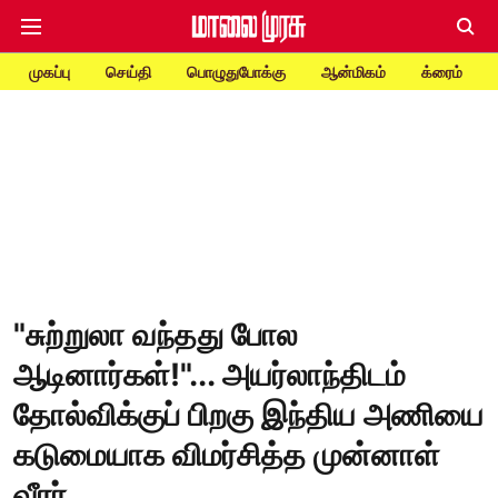
முகப்பு
செய்தி
பொழுதுபோக்கு
ஆன்மிகம்
க்ரைம்
"சுற்றுலா வந்தது போல
ஆடினார்கள்!"... அயர்லாந்திடம்
தோல்விக்குப் பிறகு இந்திய அணியை
கடுமையாக விமர்சித்த முன்னாள்
வீரர்