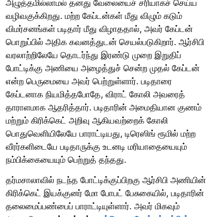
அழுத்தமில்லாமல் தனது வேலையைச் சரியாகச் செய்ய
வழிவகுக்கிறது. மற்ற கேப்டன்கள் மீது விழும் கடும்
விமர்சனங்கள் படிதார் மீது விழாததால், அவர் கேப்டன்
பொறுப்பில் அதிக கவனத்துடன் செயல்படுகிறார். ஆர்சிபி
வரலாற்றிலேயே தொடர்ந்து இரண்டு முறை இறுதிப்
போட்டிக்கு அணியை அழைத்துச் சென்ற முதல் கேப்டன்
என்ற பெருமையை அவர் பெற்றுள்ளார். படிதாரை
கேப்டனாக நியமித்தபோதே, விராட் கோலி அவரைத்
தாராளமாக ஆதரித்தார். படிதாரின் அமைதியான குணம்
மற்றும் கிரிக்கெட் அறிவு ஆகியவற்றைக் கோலி
பொதுவெளியிலேயே பாராட்டியது, டிரெஸிங் ரூமில் மற்ற
வீரர்களிடையே படிதாருக்கு உடனடி மரியாதையையும்
நம்பிக்கையையும் பெற்றுத் தந்தது.
தர்மசாலாவில் நடந்த போட்டிக்குப்பிறகு ஆர்சிபி அணியின்
கிரிக்கெட் இயக்குனர் மோ போபட் பேசுகையில், படிதாரின்
தலைமைப்பண்பைப் பாராட்டியுள்ளார். அவர் மிகவும்