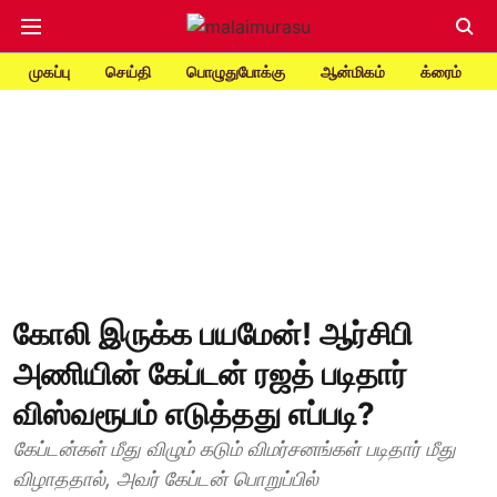
முகப்பு
செய்தி
பொழுதுபோக்கு
ஆன்மிகம்
க்ரைம்
கோலி இருக்க பயமேன்! ஆர்சிபி
அணியின் கேப்டன் ரஜத் படிதார்
விஸ்வரூபம் எடுத்தது எப்படி?
கேப்டன்கள் மீது விழும் கடும் விமர்சனங்கள் படிதார் மீது
விழாததால், அவர் கேப்டன் பொறுப்பில்