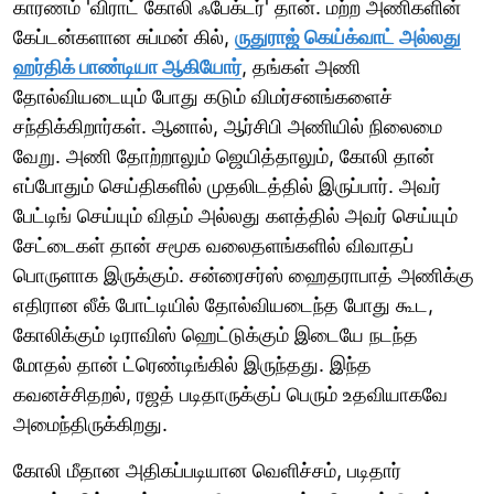
காரணம் 'விராட் கோலி ஃபேக்டர்' தான். மற்ற அணிகளின்
கேப்டன்களான சுப்மன் கில்,
ருதுராஜ் கெய்க்வாட் அல்லது
ஹர்திக் பாண்டியா ஆகியோர்
, தங்கள் அணி
தோல்வியடையும் போது கடும் விமர்சனங்களைச்
சந்திக்கிறார்கள். ஆனால், ஆர்சிபி அணியில் நிலைமை
வேறு. அணி தோற்றாலும் ஜெயித்தாலும், கோலி தான்
எப்போதும் செய்திகளில் முதலிடத்தில் இருப்பார். அவர்
பேட்டிங் செய்யும் விதம் அல்லது களத்தில் அவர் செய்யும்
சேட்டைகள் தான் சமூக வலைதளங்களில் விவாதப்
பொருளாக இருக்கும். சன்ரைசர்ஸ் ஹைதராபாத் அணிக்கு
எதிரான லீக் போட்டியில் தோல்வியடைந்த போது கூட,
கோலிக்கும் டிராவிஸ் ஹெட்டுக்கும் இடையே நடந்த
மோதல் தான் ட்ரெண்டிங்கில் இருந்தது. இந்த
கவனச்சிதறல், ரஜத் படிதாருக்குப் பெரும் உதவியாகவே
அமைந்திருக்கிறது.
கோலி மீதான அதிகப்படியான வெளிச்சம், படிதார்