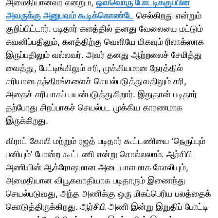
அமைதியானவர் என்றும்,
ஒவ்வொரு போட்டிக்குப்பின்
அவருக்கு அனுபவம் கூடிக்கொண்டே
செல்கிறது என்றும்
குறிப்பிட்டார். படிதார் களத்தில் தனது வேலையை மட்டும்
கவனிப்பதிலும், களத்திற்கு வெளியே மிகவும் ரிலாக்ஸாக
இருப்பதிலும் வல்லவர். அவர் தனது ஆற்றலைச் சேமித்து
வைத்து, பேட்டிங்கிலும் சரி, முக்கியமான நேரத்தில்
சரியான தந்திரங்களைச் செயல்படுத்துவதிலும் சரி,
அதைச் சரியாகப் பயன்படுத்துகிறார். இதுதான் படிதார்
தற்போது சிறப்பாகச் செயல்பட முக்கிய காரணமாக
இருக்கிறது.
விராட் கோலி மற்றும் ரஜத் படிதார் கூட்டணியை 'நெருப்பும்
பனியும்' போன்ற கூட்டணி என்று சொல்லலாம். ஆர்சிபி
அணியின் ஆக்ரோஷமான அடையாளமாக கோலியும்,
அமைதியான வியூகவாதியாக படிதாரும் இணைந்து
செயல்படுவது, அந்த அணிக்கு ஒரு மிகப்பெரிய பலத்தைக்
கொடுத்திருக்கிறது. ஆர்சிபி அணி இன்று இறுதிப் போட்டி