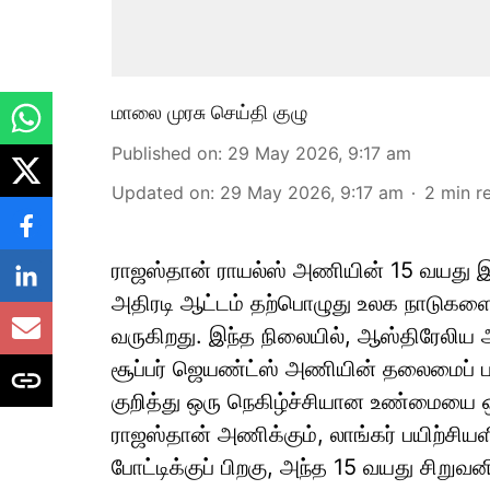
மாலை முரசு செய்தி குழு
Published on
:
29 May 2026, 9:17 am
Updated on
:
29 May 2026, 9:17 am
2
min r
ராஜஸ்தான் ராயல்ஸ் அணியின் 15 வயது இள
அதிரடி ஆட்டம் தற்பொழுது உலக நாடுகளைக்
வருகிறது. இந்த நிலையில், ஆஸ்திரேலிய
சூப்பர் ஜெயண்ட்ஸ் அணியின் தலைமைப் பய
குறித்து ஒரு நெகிழ்ச்சியான உண்மையை ஒ
ராஜஸ்தான் அணிக்கும், லாங்கர் பயிற்சி
போட்டிக்குப் பிறகு, அந்த 15 வயது சிறுவன