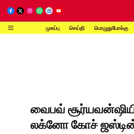
முகப்பு
செய்தி
பொழுதுபோக்கு
வைபவ் சூர்யவன்ஷியி
லக்னோ கோச் ஜஸ்டின்