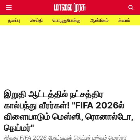
முகப்பு
செய்தி
பொழுதுபோக்கு
ஆன்மிகம்
க்ரைம்
இறுதி ஆட்டத்தில் நட்சத்திர
கால்பந்து வீரர்கள்! "FIFA 2026ல்
விளையாடும் மெஸ்ஸி, ரொனால்டோ,
நெய்மர்"
இறுதி FIFA 2026 போட்டியில் நெய்மர் மற்றும் மெஸ்ஸி