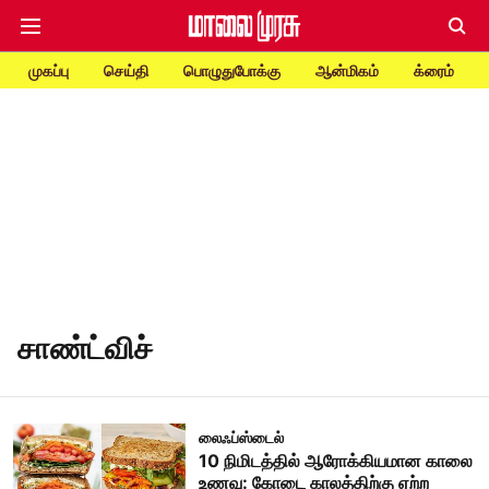
முகப்பு
செய்தி
பொழுதுபோக்கு
ஆன்மிகம்
க்ரைம்
சாண்ட்விச்
லைஃப்ஸ்டைல்
10 நிமிடத்தில் ஆரோக்கியமான காலை
உணவு: கோடை காலத்திற்கு ஏற்ற