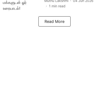
Muthu Lakshmi
04 Jun 2026
1
min read
Read More