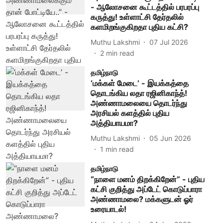
- ஆலோசனை கூட்டத்தில் பரபரப்பு
கருத்து! உள்ளாட்சி தேர்தலில்
களமிறங்குகிறதா புதிய கட்சி?
Muthu Lakshmi
07 Jul 2026
2
min read
தமிழ்நாடு
‘மக்கள் மேடை’ - இயக்கத்தை
தொடங்கிய லதா ரஜினிகாந்த்!
அண்ணாமலையை தொடர்ந்து
அரசியல் களத்தில் புதிய
அத்தியாயமா?
Muthu Lakshmi
05 Jun 2026
1
min read
தமிழ்நாடு
“நாளை மனம் திறக்கிறேன்” - புதிய
கட்சி குறித்து அப்டேட் கொடுப்பாரா
அண்ணாமலை? மக்களுடன் ஓர்
உரையாடல்!