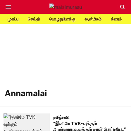
முகப்பு
செய்தி
பொழுதுபோக்கு
ஆன்மிகம்
க்ரைம்
Annamalai
தமிழ்நாடு
“இனிமே TVK-வுக்கும்
அண்ணாமலைக்கும் தான் போட்டியே..”