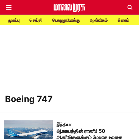
முகப்பு
செய்தி
பொழுதுபோக்கு
ஆன்மிகம்
க்ரைம்
Boeing 747
இந்தியா
ஆகாயத்தின் ராணி! 50
ஆண்டுகளுக்கும் மேலாக உலகை