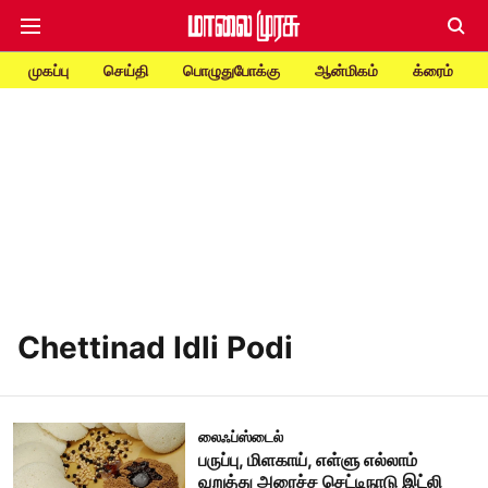
முகப்பு
செய்தி
பொழுதுபோக்கு
ஆன்மிகம்
க்ரைம்
Chettinad Idli Podi
லைஃப்ஸ்டைல்
பருப்பு, மிளகாய், எள்ளு எல்லாம்
வறுத்து அரைச்ச செட்டிநாடு இட்லி