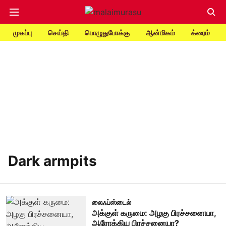
முகப்பு
செய்தி
பொழுதுபோக்கு
ஆன்மிகம்
க்ரைம்
Dark armpits
லைஃப்ஸ்டைல்
அக்குள் கருமை: அழகு பிரச்சனையா,
ஆரோக்கிய பிரச்சனையா?