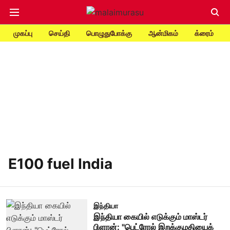
முகப்பு
செய்தி
பொழுதுபோக்கு
ஆன்மிகம்
க்ரைம்
E100 fuel India
இந்தியா
இந்தியா கையில் எடுக்கும் மாஸ்டர்
பிளான்: "பெட்ரோல் இறக்குமதியைக்