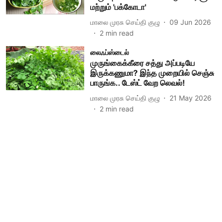
மற்றும் 'பக்கோடா'
மாலை முரசு செய்தி குழு
09 Jun 2026
2
min read
லைஃப்ஸ்டைல்
முருங்கைக்கீரை சத்து அப்படியே
இருக்கணுமா? இந்த முறையில் செஞ்சு
பாருங்க.. டேஸ்ட் வேற லெவல்!
மாலை முரசு செய்தி குழு
21 May 2026
2
min read