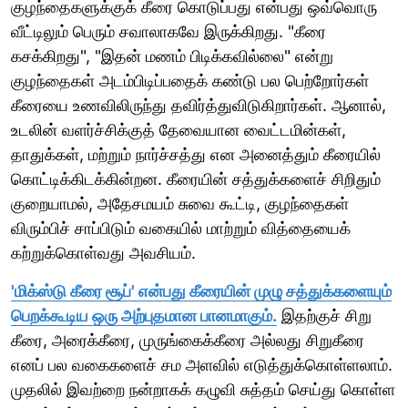
குழந்தைகளுக்குக் கீரை கொடுப்பது என்பது ஒவ்வொரு
வீட்டிலும் பெரும் சவாலாகவே இருக்கிறது. "கீரை
கசக்கிறது", "இதன் மணம் பிடிக்கவில்லை" என்று
குழந்தைகள் அடம்பிடிப்பதைக் கண்டு பல பெற்றோர்கள்
கீரையை உணவிலிருந்து தவிர்த்துவிடுகிறார்கள். ஆனால்,
உடலின் வளர்ச்சிக்குத் தேவையான வைட்டமின்கள்,
தாதுக்கள், மற்றும் நார்ச்சத்து என அனைத்தும் கீரையில்
கொட்டிக்கிடக்கின்றன. கீரையின் சத்துக்களைச் சிறிதும்
குறையாமல், அதேசமயம் சுவை கூட்டி, குழந்தைகள்
விரும்பிச் சாப்பிடும் வகையில் மாற்றும் வித்தையைக்
கற்றுக்கொள்வது அவசியம்.
'மிக்ஸ்டு கீரை சூப்' என்பது கீரையின் முழு சத்துக்களையும்
பெறக்கூடிய ஒரு அற்புதமான பானமாகும்.
இதற்குச் சிறு
கீரை, அரைக்கீரை, முருங்கைக்கீரை அல்லது சிறுகீரை
எனப் பல வகைகளைச் சம அளவில் எடுத்துக்கொள்ளலாம்.
முதலில் இவற்றை நன்றாகக் கழுவி சுத்தம் செய்து கொள்ள