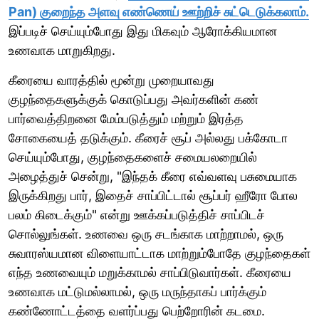
Pan) குறைந்த அளவு எண்ணெய் ஊற்றிச் சுட்டெடுக்கலாம்.
இப்படிச் செய்யும்போது இது மிகவும் ஆரோக்கியமான
உணவாக மாறுகிறது.
கீரையை வாரத்தில் மூன்று முறையாவது
குழந்தைகளுக்குக் கொடுப்பது அவர்களின் கண்
பார்வைத்திறனை மேம்படுத்தும் மற்றும் இரத்த
சோகையைத் தடுக்கும். கீரைச் சூப் அல்லது பக்கோடா
செய்யும்போது, குழந்தைகளைச் சமையலறையில்
அழைத்துச் சென்று, "இந்தக் கீரை எவ்வளவு பசுமையாக
இருக்கிறது பார், இதைச் சாப்பிட்டால் சூப்பர் ஹீரோ போல
பலம் கிடைக்கும்" என்று ஊக்கப்படுத்திச் சாப்பிடச்
சொல்லுங்கள். உணவை ஒரு சடங்காக மாற்றாமல், ஒரு
சுவாரஸ்யமான விளையாட்டாக மாற்றும்போதே குழந்தைகள்
எந்த உணவையும் மறுக்காமல் சாப்பிடுவார்கள். கீரையை
உணவாக மட்டுமல்லாமல், ஒரு மருந்தாகப் பார்க்கும்
கண்ணோட்டத்தை வளர்ப்பது பெற்றோரின் கடமை.