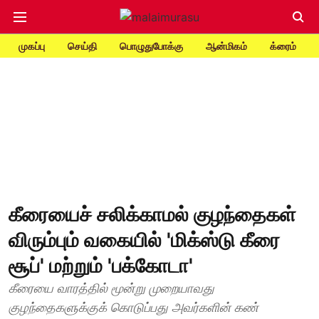
முகப்பு
செய்தி
பொழுதுபோக்கு
ஆன்மிகம்
க்ரைம்
கீரையைச் சலிக்காமல் குழந்தைகள்
விரும்பும் வகையில் 'மிக்ஸ்டு கீரை
சூப்' மற்றும் 'பக்கோடா'
கீரையை வாரத்தில் மூன்று முறையாவது
குழந்தைகளுக்குக் கொடுப்பது அவர்களின் கண்