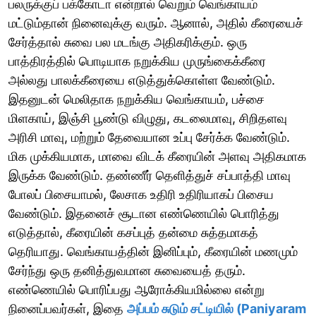
பலருக்குப் பக்கோடா என்றால் வெறும் வெங்காயம்
மட்டும்தான் நினைவுக்கு வரும். ஆனால், அதில் கீரையைச்
சேர்த்தால் சுவை பல மடங்கு அதிகரிக்கும். ஒரு
பாத்திரத்தில் பொடியாக நறுக்கிய முருங்கைக்கீரை
அல்லது பாலக்கீரையை எடுத்துக்கொள்ள வேண்டும்.
இதனுடன் மெலிதாக நறுக்கிய வெங்காயம், பச்சை
மிளகாய், இஞ்சி பூண்டு விழுது, கடலைமாவு, சிறிதளவு
அரிசி மாவு, மற்றும் தேவையான உப்பு சேர்க்க வேண்டும்.
மிக முக்கியமாக, மாவை விடக் கீரையின் அளவு அதிகமாக
இருக்க வேண்டும். தண்ணீர் தெளித்துச் சப்பாத்தி மாவு
போலப் பிசையாமல், லேசாக உதிரி உதிரியாகப் பிசைய
வேண்டும். இதனைச் சூடான எண்ணெயில் பொரித்து
எடுத்தால், கீரையின் கசப்புத் தன்மை சுத்தமாகத்
தெரியாது. வெங்காயத்தின் இனிப்பும், கீரையின் மணமும்
சேர்ந்து ஒரு தனித்துவமான சுவையைத் தரும்.
எண்ணெயில் பொரிப்பது ஆரோக்கியமில்லை என்று
நினைப்பவர்கள், இதை
அப்பம் சுடும் சட்டியில் (Paniyaram