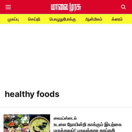
முகப்பு
செய்தி
பொழுதுபோக்கு
ஆன்மிகம்
க்ரைம்
healthy foods
லைஃப்ஸ்டைல்
உடலை நோயின்றி காக்கும் இயற்கை
மருத்துவம்! பருவக்கால காய்கறி