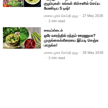
குழம்புகள்: உங்கள் கிச்சனில் செய்ய
வேண்டிய 5 டிஷ்!
மாலை முரசு செய்தி குழு
27 May 2026
2
min read
லைஃப்ஸ்டைல்
ஒரே வாரத்தில் ரத்தம் ஊறணுமா?
முருங்கைக்கீரையை இப்படி செஞ்சு
பாருங்க!
மாலை முரசு செய்தி குழு
26 May 2026
2
min read